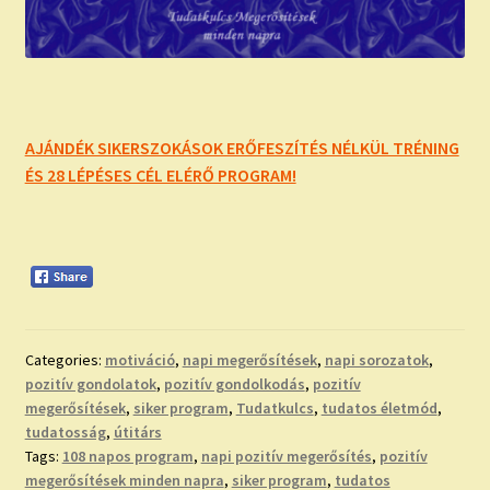
AJÁNDÉK SIKERSZOKÁSOK ERŐFESZÍTÉS NÉLKÜL TRÉNING
ÉS 28 LÉPÉSES CÉL ELÉRŐ PROGRAM!
Categories:
motiváció
,
napi megerősítések
,
napi sorozatok
,
pozitív gondolatok
,
pozitív gondolkodás
,
pozitív
megerősítések
,
siker program
,
Tudatkulcs
,
tudatos életmód
,
tudatosság
,
útitárs
Tags:
108 napos program
,
napi pozitív megerősítés
,
pozitív
megerősítések minden napra
,
siker program
,
tudatos