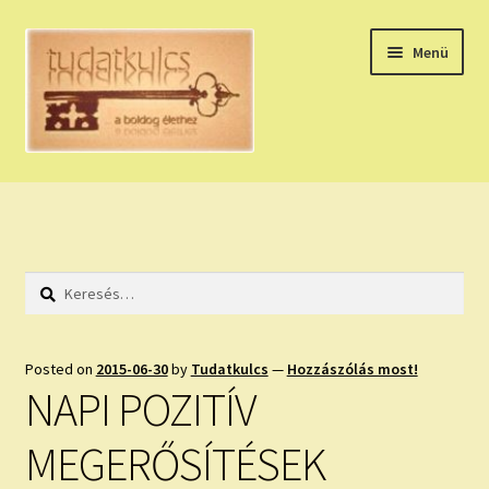
Ugrás
Kilépés
Menü
a
a
navigációhoz
tartalomba
Expand
HÚZZ EGY KÁRTYÁT!
child
menu
NAPI TAROT
Keresés:
HOLDNAPTÁR
HOLD TANÁCSOK
Posted on
2015-06-30
by
Tudatkulcs
—
Hozzászólás most!
NAPI POZITÍV
NAPI ASZTROLÓGIA
MEGERŐSÍTÉSEK
Expand
KÉRJ EGY MEGERŐSÍTÉST!