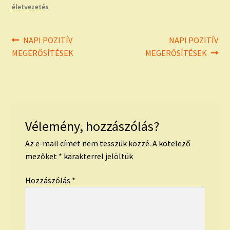
életvezetés
Bejegyzés
Previous
Next
NAPI POZITÍV
NAPI POZITÍV
post:
post:
MEGERŐSÍTÉSEK
MEGERŐSÍTÉSEK
navigáció
Vélemény, hozzászólás?
Az e-mail címet nem tesszük közzé.
A kötelező
mezőket
*
karakterrel jelöltük
Hozzászólás
*