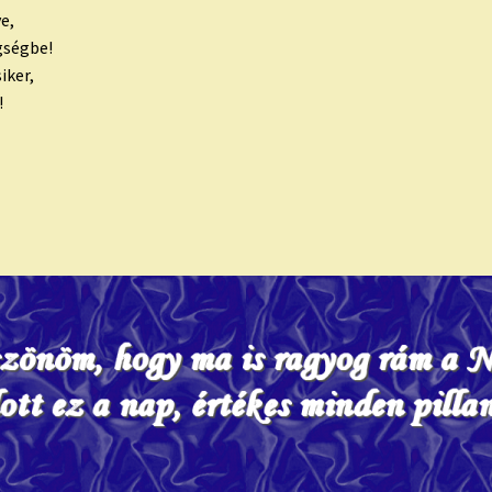
e,
gségbe!
iker,
!