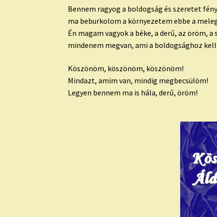
Bennem ragyog a boldogság és szeretet fény
ma beburkolom a környezetem ebbe a mele
Én magam vagyok a béke, a derű, az öröm, a s
mindenem megvan, ami a boldogsághoz kell
Köszönöm, köszönöm, köszönöm!
Mindazt, amim van, mindig megbecsülöm!
Legyen bennem ma is hála, derű, öröm!