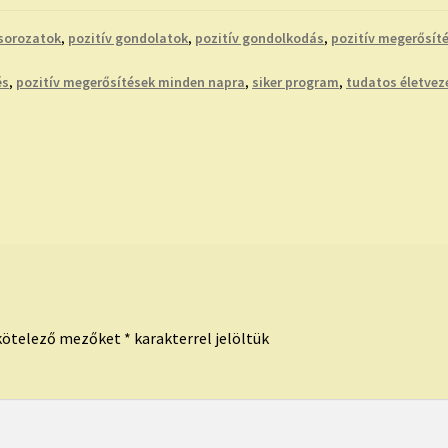
sorozatok
,
pozitív gondolatok
,
pozitív gondolkodás
,
pozitív megerősít
és
,
pozitív megerősítések minden napra
,
siker program
,
tudatos életvez
kötelező mezőket
*
karakterrel jelöltük