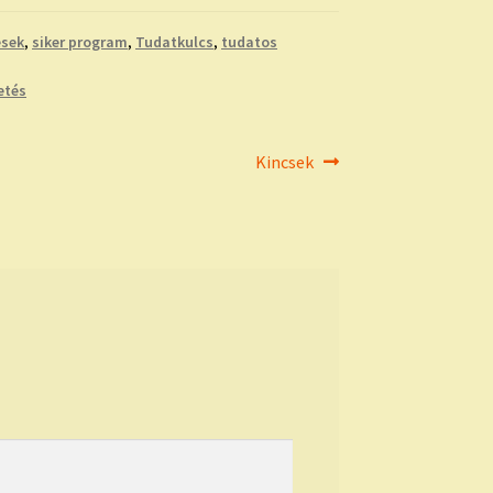
ések
,
siker program
,
Tudatkulcs
,
tudatos
etés
Next
Kincsek
post: