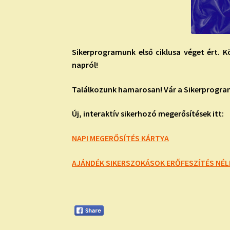
Sikerprogramunk első ciklusa véget ért. 
napról!
Találkozunk hamarosan! Vár a Sikerprogra
Új, interaktív sikerhozó megerősítések itt:
NAPI MEGERŐSÍTÉS KÁRTYA
AJÁNDÉK SIKERSZOKÁSOK ERŐFESZÍTÉS NÉLK