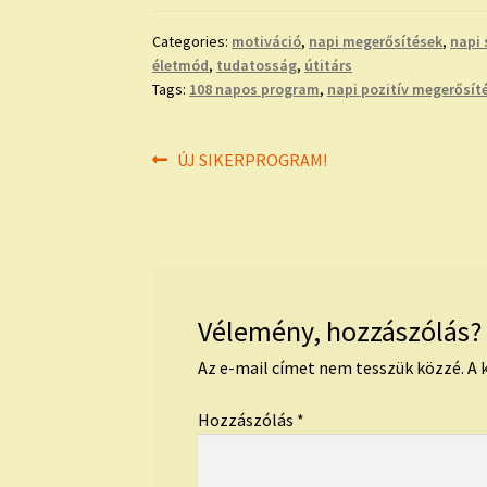
Categories:
motiváció
,
napi megerősítések
,
napi 
életmód
,
tudatosság
,
útitárs
Tags:
108 napos program
,
napi pozitív megerősít
Bejegyzés
Previous
ÚJ SIKERPROGRAM!
post:
navigáció
Vélemény, hozzászólás?
Az e-mail címet nem tesszük közzé.
A 
Hozzászólás
*