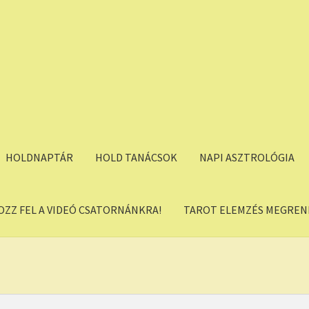
HOLDNAPTÁR
HOLD TANÁCSOK
NAPI ASZTROLÓGIA
OZZ FEL A VIDEÓ CSATORNÁNKRA!
TAROT ELEMZÉS MEGREND