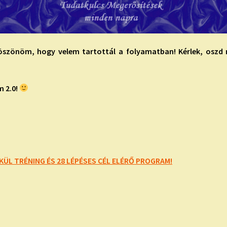
Köszönöm, hogy velem tartottál a folyamatban! Kérlek, oszd
m 2.0!
ÜL TRÉNING ÉS 28 LÉPÉSES CÉL ELÉRŐ PROGRAM!