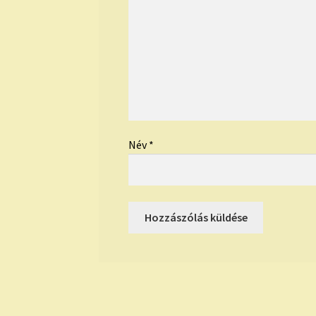
Név
*