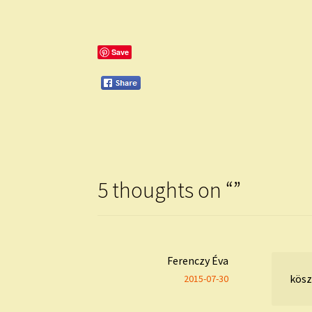
Save
5 thoughts on “
”
Ferenczy Éva
kös
2015-07-30