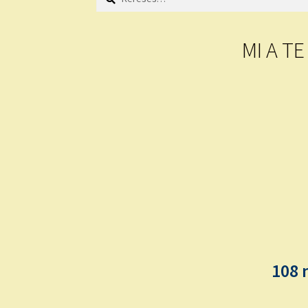
MI A T
108 