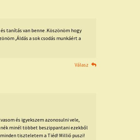
t és tanítás van benne .Köszönöm hogy
szönöm ,Áldás a sok csodás munkáért a
Válasz
olvasom és igyekszem azonosulni vele,
tnék minél többet beszippantani ezekből
minden tiszteletem a Tiéd! Millió puszi!