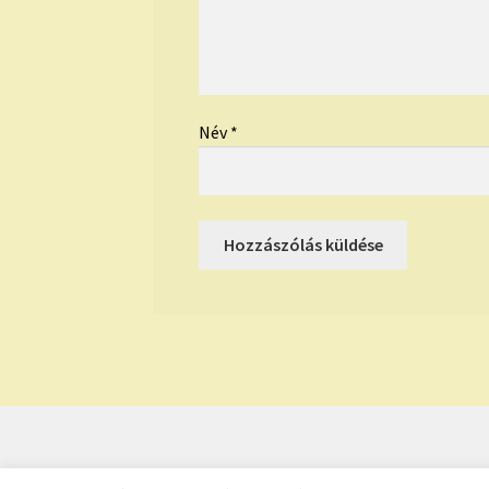
Név
*