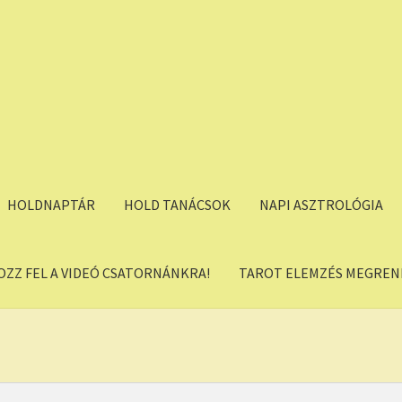
HOLDNAPTÁR
HOLD TANÁCSOK
NAPI ASZTROLÓGIA
OZZ FEL A VIDEÓ CSATORNÁNKRA!
TAROT ELEMZÉS MEGREND