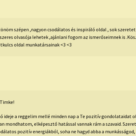
önöm szépen ,nagyon csodálatos és inspiráló oldal , sok szerete
szeres olvasója lehetek ,ajánlani fogom az ismerőseimnek is .Kö
tkulcs oldal munkatársainak <3 <3
 Timke!
jó ideje a reggelim mellé minden nap a Te pozitív gondolataidat 
an mondhatom, elképesztő hatással vannak rám a szavaid. Szere
odálatos pozitív energiákból, soha ne hagyd abba a munkásságod, 