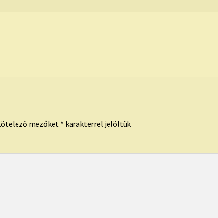
kötelező mezőket
*
karakterrel jelöltük