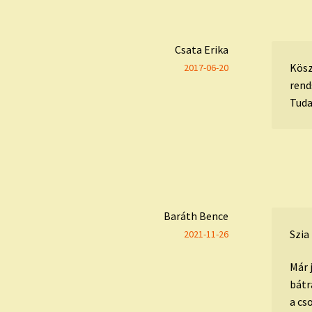
Csata Erika
Kösz
2017-06-20
rend
Tuda
Baráth Bence
Szia
2021-11-26
Már 
bátr
a cs