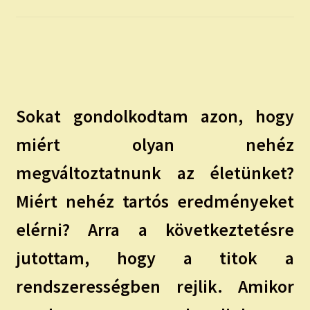
child
menu
Expand
ISMERJ MEG!
child
menu
ÍRJ NEKEM!
IRATKOZZ FEL A VIDEÓ CSATORNÁNKRA!
Sokat gondolkodtam azon, hogy
TAROT ELEMZÉS MEGRENDELÉSE LIMITÁLT!
miért olyan nehéz
AJÁNDÉKOKKAL!
megváltoztatnunk az életünket?
Miért nehéz tartós eredményeket
elérni? Arra a következtetésre
jutottam, hogy a titok a
rendszerességben rejlik. Amikor