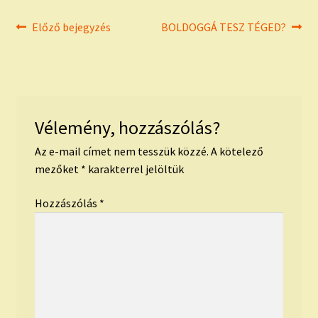
Bejegyzés
Previous
Next
Előző bejegyzés
BOLDOGGÁ TESZ TÉGED?
post:
post:
navigáció
Vélemény, hozzászólás?
Az e-mail címet nem tesszük közzé.
A kötelező
mezőket
*
karakterrel jelöltük
Hozzászólás
*