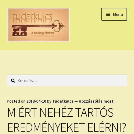
Ugrás
Kilépés
Menü
a
a
navigációhoz
tartalomba
Expand
HÚZZ EGY KÁRTYÁT!
child
menu
NAPI TAROT
Keresés:
HOLDNAPTÁR
HOLD TANÁCSOK
Posted on
2013-04-10
by
Tudatkulcs
—
Hozzászólás most!
MIÉRT NEHÉZ TARTÓS
NAPI ASZTROLÓGIA
EREDMÉNYEKET ELÉRNI?
Expand
KÉRJ EGY MEGERŐSÍTÉST!