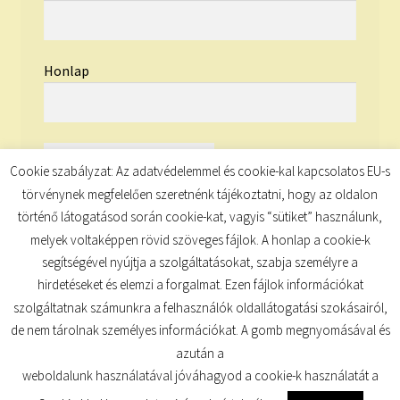
Honlap
Cookie szabályzat: Az adatvédelemmel és cookie-kal kapcsolatos EU-s
törvénynek megfelelően szeretnénk tájékoztatni, hogy az oldalon
történő látogatásod során cookie-kat, vagyis “sütiket” használunk,
melyek voltaképpen rövid szöveges fájlok. A honlap a cookie-k
segítségével nyújtja a szolgáltatásokat, szabja személyre a
hirdetéseket és elemzi a forgalmat. Ezen fájlok információkat
szolgáltatnak számunkra a felhasználók oldallátogatási szokásairól,
de nem tárolnak személyes információkat. A gomb megnyomásával és
© TUDATKULCS 2026
azután a
Built with Storefront
.
weboldalunk használatával jóváhagyod a cookie-k használatát a