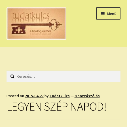
Ugrás
Kilépés
Menü
a
a
navigációhoz
tartalomba
Expand
HÚZZ EGY KÁRTYÁT!
child
menu
NAPI TAROT
Keresés:
HOLDNAPTÁR
HOLD TANÁCSOK
Posted on
2015-04-27
by
Tudatkulcs
—
8 hozzászólás
LEGYEN SZÉP NAPOD!
NAPI ASZTROLÓGIA
Expand
KÉRJ EGY MEGERŐSÍTÉST!