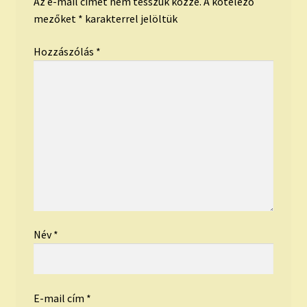
Az e-mail címet nem tesszük közzé.
A kötelező
mezőket
*
karakterrel jelöltük
Hozzászólás
*
Név
*
E-mail cím
*