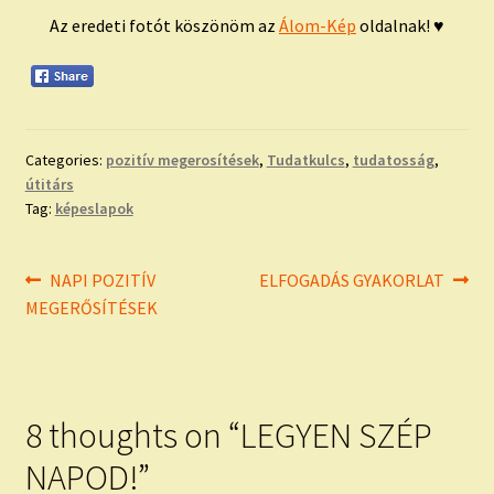
Az eredeti fotót köszönöm az
Álom-Kép
oldalnak! ♥
Categories:
pozitív megerosítések
,
Tudatkulcs
,
tudatosság
,
útitárs
Tag:
képeslapok
Bejegyzés
Previous
Next
NAPI POZITÍV
ELFOGADÁS GYAKORLAT
post:
post:
MEGERŐSÍTÉSEK
navigáció
8 thoughts on “
LEGYEN SZÉP
NAPOD!
”