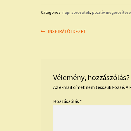
Categories:
napi sorozatok
,
pozitív megerosítése
Bejegyzés
Previous
INSPIRÁLÓ IDÉZET
post:
navigáció
Vélemény, hozzászólás?
Az e-mail címet nem tesszük közzé.
A 
Hozzászólás
*