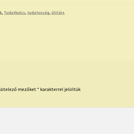
k
,
Tudatkulcs
,
tudatosság
,
útitárs
kötelező mezőket
*
karakterrel jelöltük