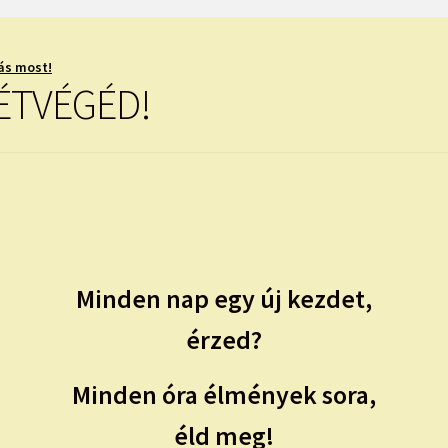
ás most!
ÉTVÉGÉD!
Minden nap egy új kezdet,
érzed?
Minden óra élmények sora,
éld meg!