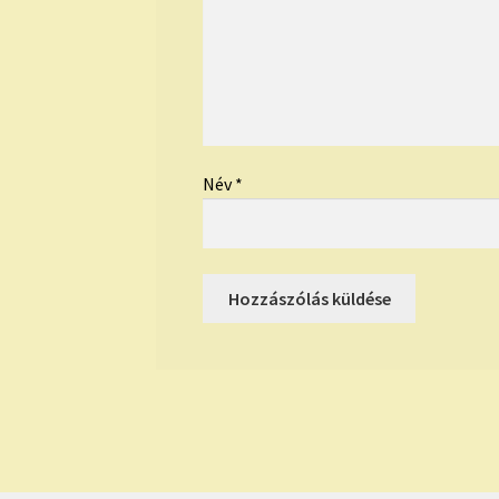
Név
*