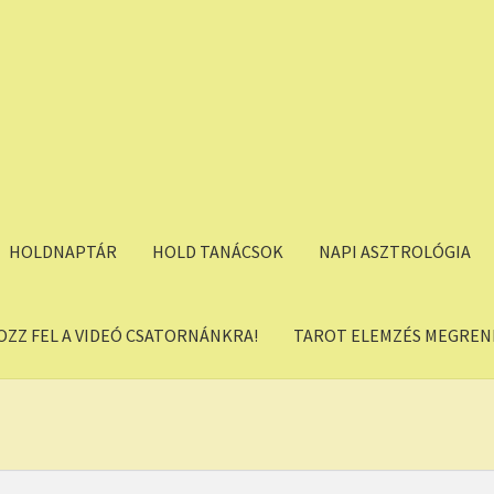
HOLDNAPTÁR
HOLD TANÁCSOK
NAPI ASZTROLÓGIA
OZZ FEL A VIDEÓ CSATORNÁNKRA!
TAROT ELEMZÉS MEGREND