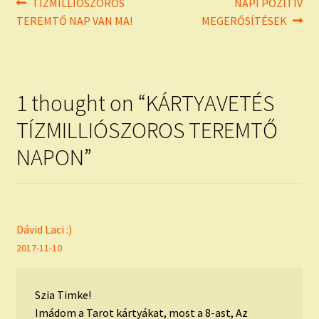
Bejegyzés
Previous
Next
TÍZMILLIÓSZOROS
NAPI POZITÍV
post:
post:
TEREMTŐ NAP VAN MA!
MEGERŐSÍTÉSEK
navigáció
1 thought on “
KÁRTYAVETÉS
TÍZMILLIÓSZOROS TEREMTŐ
NAPON
”
Dávid Laci :)
2017-11-10
Szia Timke!
Imádom a Tarot kártyákat, most a 8-ast, Az