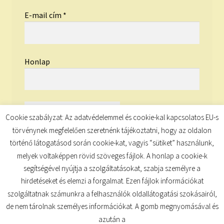
E-mail cím
*
Honlap
Cookie szabályzat: Az adatvédelemmel és cookie-kal kapcsolatos EU-s
törvénynek megfelelően szeretnénk tájékoztatni, hogy az oldalon
történő látogatásod során cookie-kat, vagyis “sütiket” használunk,
melyek voltaképpen rövid szöveges fájlok. A honlap a cookie-k
segítségével nyújtja a szolgáltatásokat, szabja személyre a
hirdetéseket és elemzi a forgalmat. Ezen fájlok információkat
szolgáltatnak számunkra a felhasználók oldallátogatási szokásairól,
de nem tárolnak személyes információkat. A gomb megnyomásával és
© TUDATKULCS 2026
azután a
Built with Storefront
.