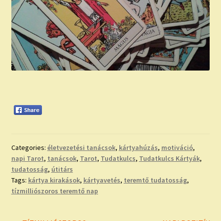
Categories:
életvezetési tanácsok
,
kártyahúzás
,
motiváció
,
napi Tarot
,
tanácsok
,
Tarot
,
Tudatkulcs
,
Tudatkulcs Kártyák
,
tudatosság
,
útitárs
Tags:
kártya kirakások
,
kártyavetés
,
teremtő tudatosság
,
tízmilliószoros teremtő nap