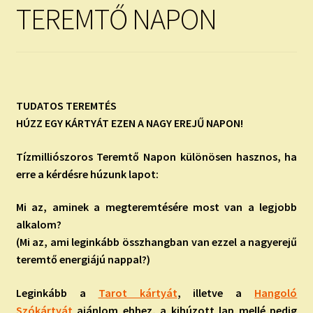
child
TEREMTŐ NAPON
menu
Expand
ISMERJ MEG!
child
menu
ÍRJ NEKEM!
IRATKOZZ FEL A VIDEÓ CSATORNÁNKRA!
TUDATOS TEREMTÉS
HÚZZ EGY KÁRTYÁT EZEN A NAGY EREJŰ NAPON!
TAROT ELEMZÉS MEGRENDELÉSE LIMITÁLT!
AJÁNDÉKOKKAL!
Tízmilliószoros Teremtő Napon különösen hasznos, ha
erre a kérdésre húzunk lapot:
Mi az, aminek a megteremtésére most van a legjobb
alkalom?
(Mi az, ami leginkább összhangban van ezzel a nagyerejű
teremtő energiájú nappal?)
Leginkább a
Tarot kártyát
, illetve a
Hangoló
Szókártyát
ajánlom ehhez, a kihúzott lap mellé pedig