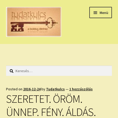
Ugrás
Kilépés
Menü
a
a
navigációhoz
tartalomba
Expand
HÚZZ EGY KÁRTYÁT!
child
menu
NAPI TAROT
Keresés:
HOLDNAPTÁR
HOLD TANÁCSOK
Posted on
2016-12-24
by
Tudatkulcs
—
1 hozzászólás
SZERETET. ÖRÖM.
NAPI ASZTROLÓGIA
ÜNNEP. FÉNY. ÁLDÁS.
Expand
KÉRJ EGY MEGERŐSÍTÉST!