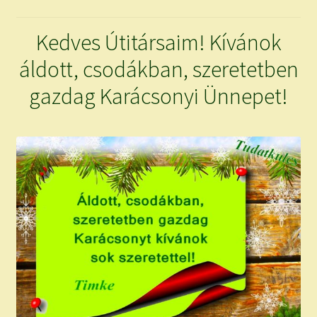
child
menu
Expand
ISMERJ MEG!
Kedves Útitársaim! Kívánok
child
menu
áldott, csodákban, szeretetben
ÍRJ NEKEM!
gazdag Karácsonyi Ünnepet!
IRATKOZZ FEL A VIDEÓ CSATORNÁNKRA!
TAROT ELEMZÉS MEGRENDELÉSE LIMITÁLT!
AJÁNDÉKOKKAL!