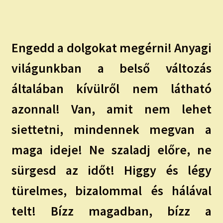
child
menu
Expand
ISMERJ MEG!
child
menu
ÍRJ NEKEM!
Engedd a dolgokat megérni! Anyagi
világunkban a belső változás
IRATKOZZ FEL A VIDEÓ CSATORNÁNKRA!
általában kívülről nem látható
TAROT ELEMZÉS MEGRENDELÉSE LIMITÁLT!
azonnal! Van, amit nem lehet
AJÁNDÉKOKKAL!
siettetni, mindennek megvan a
maga ideje! Ne szaladj előre, ne
sürgesd az időt! Higgy és légy
türelmes, bizalommal és hálával
telt! Bízz magadban, bízz a