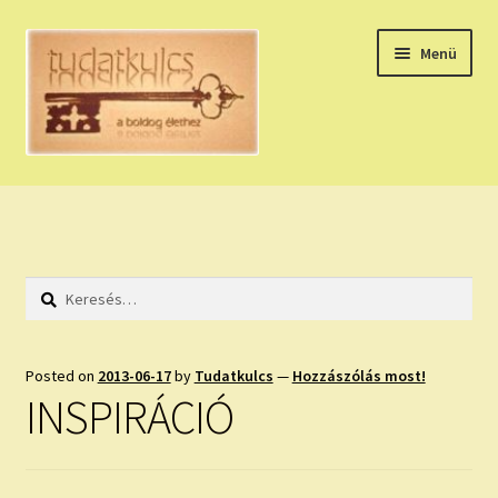
Ugrás
Kilépés
Menü
a
a
navigációhoz
tartalomba
Expand
HÚZZ EGY KÁRTYÁT!
child
menu
NAPI TAROT
Keresés:
HOLDNAPTÁR
HOLD TANÁCSOK
Posted on
2013-06-17
by
Tudatkulcs
—
Hozzászólás most!
INSPIRÁCIÓ
NAPI ASZTROLÓGIA
Expand
KÉRJ EGY MEGERŐSÍTÉST!