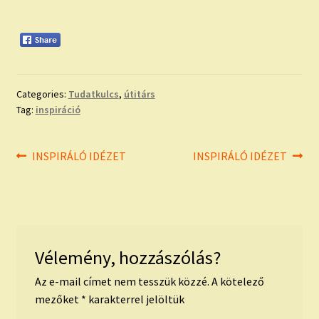
Categories:
Tudatkulcs
,
útitárs
Tag:
inspiráció
Bejegyzés
Previous
Next
INSPIRÁLÓ IDÉZET
INSPIRÁLÓ IDÉZET
post:
post:
navigáció
Vélemény, hozzászólás?
Az e-mail címet nem tesszük közzé.
A kötelező
mezőket
*
karakterrel jelöltük