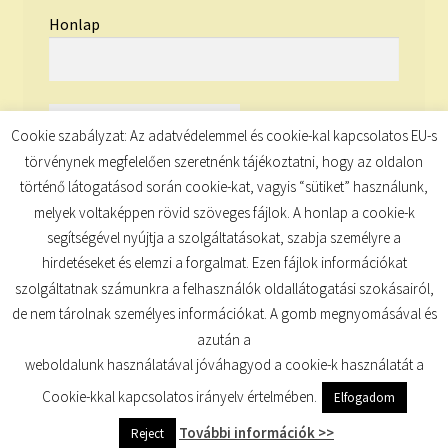
Honlap
Cookie szabályzat: Az adatvédelemmel és cookie-kal kapcsolatos EU-s
törvénynek megfelelően szeretnénk tájékoztatni, hogy az oldalon
történő látogatásod során cookie-kat, vagyis “sütiket” használunk,
melyek voltaképpen rövid szöveges fájlok. A honlap a cookie-k
segítségével nyújtja a szolgáltatásokat, szabja személyre a
hirdetéseket és elemzi a forgalmat. Ezen fájlok információkat
szolgáltatnak számunkra a felhasználók oldallátogatási szokásairól,
de nem tárolnak személyes információkat. A gomb megnyomásával és
© TUDATKULCS 2026
azután a
Built with Storefront
.
weboldalunk használatával jóváhagyod a cookie-k használatát a
Cookie-kkal kapcsolatos irányelv értelmében.
Elfogadom
További információk >>
Reject