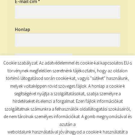
E-mail cím
*
Honlap
Cookie szabályzat: Az adatvédelemmel és cookie-kal kapcsolatos EU-s
törvénynek megfelelően szeretnénk tájékoztatni, hogy az oldalon
történő látogatásod során cookie-kat, vagyis “sütiket” használunk,
melyek voltaképpen rövid szöveges fájlok. A honlap a cookie-k
segítségével nyújtja a szolgáltatásokat, szabja személyre a
hirdetéseket és elemzi a forgalmat. Ezen fájlok információkat
szolgáltatnak számunkra a felhasználók oldallátogatási szokásairól,
de nem tárolnak személyes információkat. A gomb megnyomásával és
© TUDATKULCS 2026
azután a
Built with Storefront
.
weboldalunk használatával jóváhagyod a cookie-k használatát a