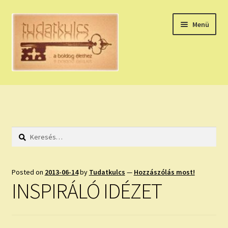
Ugrás
Kilépés
Menü
a
a
navigációhoz
tartalomba
Expand
HÚZZ EGY KÁRTYÁT!
child
menu
NAPI TAROT
Keresés:
HOLDNAPTÁR
HOLD TANÁCSOK
Posted on
2013-06-14
by
Tudatkulcs
—
Hozzászólás most!
INSPIRÁLÓ IDÉZET
NAPI ASZTROLÓGIA
Expand
KÉRJ EGY MEGERŐSÍTÉST!