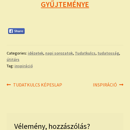
GYŰJTEMÉNYE
Categories:
idézetek
,
napi sorozatok
,
Tudatkulcs
,
tudatosság
,
útitárs
Tag:
inspiráció
Bejegyzés
Previous
Next
TUDATKULCS KÉPESLAP
INSPIRÁCIÓ
post:
post:
navigáció
Vélemény, hozzászólás?