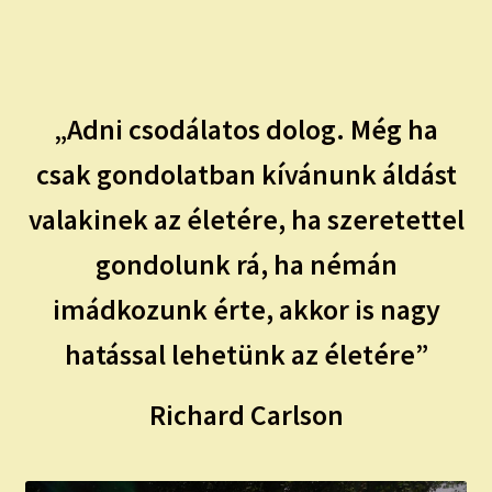
child
menu
Expand
ISMERJ MEG!
child
menu
ÍRJ NEKEM!
„Adni csodálatos dolog. Még ha
IRATKOZZ FEL A VIDEÓ CSATORNÁNKRA!
csak gondolatban kívánunk áldást
valakinek az életére, ha szeretettel
TAROT ELEMZÉS MEGRENDELÉSE LIMITÁLT!
AJÁNDÉKOKKAL!
gondolunk rá, ha némán
imádkozunk érte, akkor is nagy
hatással lehetünk az életére”
Richard Carlson