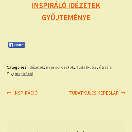
INSPIRÁLÓ IDÉZETEK
GYŰJTEMÉNYE
Categories:
idézetek
,
napi sorozatok
,
Tudatkulcs
,
útitárs
Tag:
inspiráció
Bejegyzés
Previous
Next
INSPIRÁCIÓ
TUDATKULCS KÉPESLAP
post:
post:
navigáció