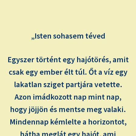
child
menu
Expand
ISMERJ MEG!
child
menu
ÍRJ NEKEM!
„Isten sohasem téved
IRATKOZZ FEL A VIDEÓ CSATORNÁNKRA!
Egyszer történt egy hajótörés, amit
TAROT ELEMZÉS MEGRENDELÉSE LIMITÁLT!
AJÁNDÉKOKKAL!
csak egy ember élt túl. Őt a víz egy
lakatlan sziget partjára vetette.
Azon imádkozott nap mint nap,
hogy jöjjön és mentse meg valaki.
Mindennap kémlelte a horizontot,
hátha meglát egy hajót, ami