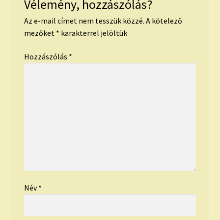
Vélemény, hozzászólás?
Az e-mail címet nem tesszük közzé.
A kötelező
mezőket
*
karakterrel jelöltük
Hozzászólás
*
Név
*