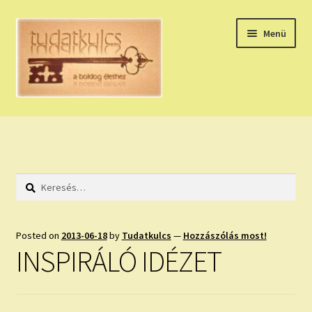
Ugrás
Kilépés
Menü
a
a
navigációhoz
tartalomba
Expand
HÚZZ EGY KÁRTYÁT!
child
menu
NAPI TAROT
Keresés:
HOLDNAPTÁR
HOLD TANÁCSOK
Posted on
2013-06-18
by
Tudatkulcs
—
Hozzászólás most!
INSPIRÁLÓ IDÉZET
NAPI ASZTROLÓGIA
Expand
KÉRJ EGY MEGERŐSÍTÉST!