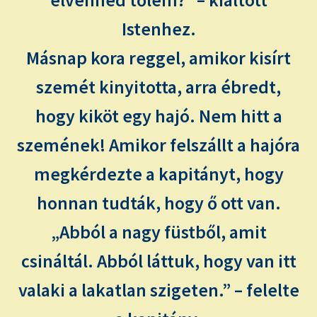
elvenned tőlem?” – kiáltott
Istenhez.
Másnap kora reggel, amikor kisírt
szemét kinyitotta, arra ébredt,
hogy kiköt egy hajó. Nem hitt a
szemének! Amikor felszállt a hajóra
megkérdezte a kapitányt, hogy
honnan tudták, hogy ő ott van.
„Abból a nagy füstből, amit
csináltál. Abból láttuk, hogy van itt
valaki a lakatlan szigeten.” – felelte