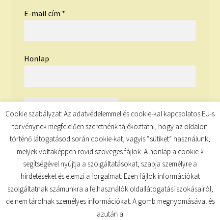
E-mail cím
*
Honlap
Cookie szabályzat: Az adatvédelemmel és cookie-kal kapcsolatos EU-s
törvénynek megfelelően szeretnénk tájékoztatni, hogy az oldalon
történő látogatásod során cookie-kat, vagyis “sütiket” használunk,
melyek voltaképpen rövid szöveges fájlok. A honlap a cookie-k
segítségével nyújtja a szolgáltatásokat, szabja személyre a
hirdetéseket és elemzi a forgalmat. Ezen fájlok információkat
szolgáltatnak számunkra a felhasználók oldallátogatási szokásairól,
de nem tárolnak személyes információkat. A gomb megnyomásával és
© TUDATKULCS 2026
azután a
Built with Storefront
.