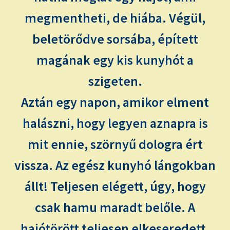
megmentheti, de hiába. Végül,
beletörődve sorsába, épített
magának egy kis kunyhót a
szigeten.
Aztán egy napon, amikor elment
halászni, hogy legyen aznapra is
mit ennie, szörnyű dologra ért
vissza. Az egész kunyhó lángokban
állt! Teljesen elégett, úgy, hogy
csak hamu maradt belőle. A
hajótörött teljesen elkeseredett.