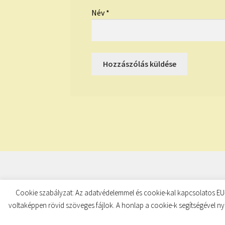
Név
*
© TUDATKULCS 2026
Cookie szabályzat: Az adatvédelemmel és cookie-kal kapcsolatos EU-
Built with Storefront
.
voltaképpen rövid szöveges fájlok. A honlap a cookie-k segítségével ny