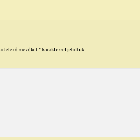
kötelező mezőket
*
karakterrel jelöltük