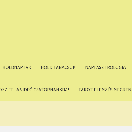
HOLDNAPTÁR
HOLD TANÁCSOK
NAPI ASZTROLÓGIA
OZZ FEL A VIDEÓ CSATORNÁNKRA!
TAROT ELEMZÉS MEGREND