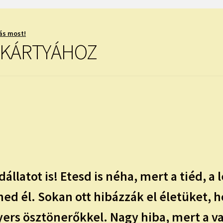
ás most!
T KÁRTYÁHOZ
llatot is! Etesd is néha, mert a tiéd, a
nned él. Sokan ott hibázzák el életüket, 
ers ösztönerőkkel. Nagy hiba, mert a va