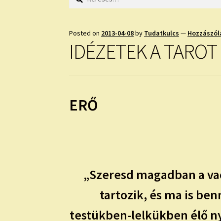
Posted on
2013-04-08
by
Tudatkulcs
—
Hozzászól
IDÉZETEK A TARO
ERŐ
„Szeresd magadban a vadá
tartozik, és ma is be
testükben-lelkükben élő ny