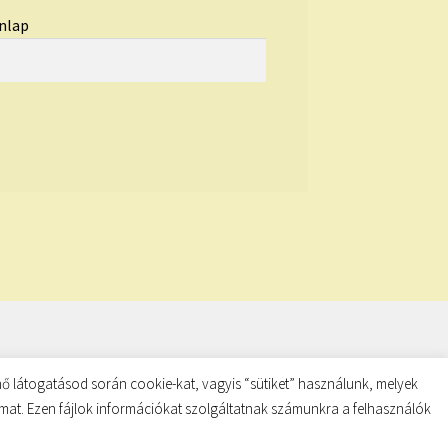
nlap
ő látogatásod során cookie-kat, vagyis “sütiket” használunk, melyek
almat. Ezen fájlok információkat szolgáltatnak számunkra a felhasználók