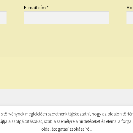
E-mail cím
*
Ho
s törvénynek megfelelően szeretnénk tájékoztatni, hogy az oldalon történ
újtja a szolgáltatásokat, szabja személyre a hirdetéseket és elemzi a forg
oldallátogatási szokásairól,