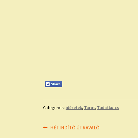
Categories:
idézetek
,
Tarot
,
Tudatkulcs
Bejegyzés
Previous
HÉTINDÍTÓ ÚTRAVALÓ
post: