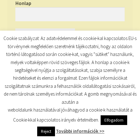
Honlap
Cookie szabályzat: Az adatvédelemmel és cookie-kal kapcsolatos EU-s
törvénynek megfelelően szeretnénk tájékoztatni, hogy az oldalon
történő látogatásod során cookie-kat, vagyis “sütiket” használunk,
melyek voltaképpen rövid szöveges fájlok. A honlap a cookie-k
segítségével nyújtja a szolgáltatásokat, szabja személyre a
hirdetéseket és elemzi a forgalmat. Ezen fájlok információkat
szolgáltatnak számunkra a felhasználók oldallátogatási szokásairól,
de nem tárolnak személyes információkat. A gomb megnyomásával és
© TUDATKULCS 2026
azután a
Built with Storefront
.
weboldalunk használatával jóváhagyod a cookie-k használatát a
Cookie-kkal kapcsolatos irányelv értelmében.
Elfogadom
További információk >>
Reject