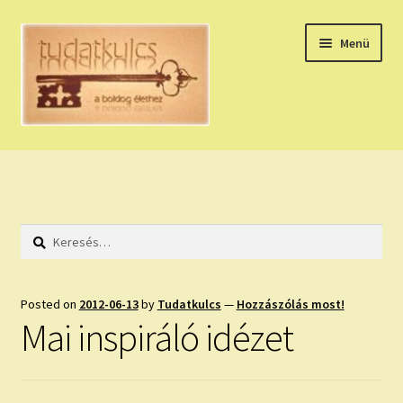
Ugrás
Kilépés
Menü
a
a
navigációhoz
tartalomba
Expand
HÚZZ EGY KÁRTYÁT!
child
menu
NAPI TAROT
Keresés:
HOLDNAPTÁR
HOLD TANÁCSOK
Posted on
2012-06-13
by
Tudatkulcs
—
Hozzászólás most!
Mai inspiráló idézet
NAPI ASZTROLÓGIA
Expand
KÉRJ EGY MEGERŐSÍTÉST!