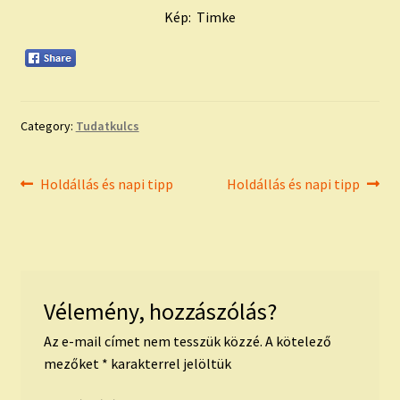
Kép: Timke
Category:
Tudatkulcs
Bejegyzés
Previous
Next
Holdállás és napi tipp
Holdállás és napi tipp
post:
post:
navigáció
Vélemény, hozzászólás?
Az e-mail címet nem tesszük közzé.
A kötelező
mezőket
*
karakterrel jelöltük