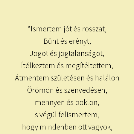
child
menu
Expand
ISMERJ MEG!
child
menu
ÍRJ NEKEM!
“Ismertem jót és rosszat,
Bűnt és erényt,
IRATKOZZ FEL A VIDEÓ CSATORNÁNKRA!
Jogot és jogtalanságot,
TAROT ELEMZÉS MEGRENDELÉSE LIMITÁLT!
Ítélkeztem és megítéltettem,
AJÁNDÉKOKKAL!
Átmentem születésen és halálon
Örömön és szenvedésen,
mennyen és poklon,
s végül felismertem,
hogy mindenben ott vagyok,