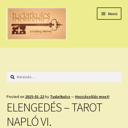
Ugrás
Kilépés
Menü
a
a
navigációhoz
tartalomba
Expand
HÚZZ EGY KÁRTYÁT!
child
menu
NAPI TAROT
Keresés:
HOLDNAPTÁR
HOLD TANÁCSOK
Posted on
2015-01-22
by
Tudatkulcs
—
Hozzászólás most!
ELENGEDÉS – TAROT
NAPI ASZTROLÓGIA
NAPLÓ VI.
Expand
KÉRJ EGY MEGERŐSÍTÉST!