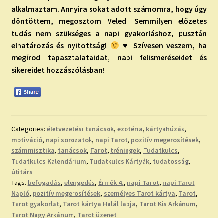
alkalmaztam. Annyira sokat adott számomra, hogy úgy
döntöttem, megosztom Veled! Semmilyen előzetes
tudás nem szükséges a napi gyakorláshoz, pusztán
elhatározás és nyitottság!
♥ Szívesen veszem, ha
megírod tapasztalataidat, napi felismeréseidet és
sikereidet hozzászólásban!
Categories:
életvezetési tanácsok
,
ezotéria
,
kártyahúzás
,
motiváció
,
napi sorozatok
,
napi Tarot
,
pozitív megerosítések
,
számmisztika
,
tanácsok
,
Tarot
,
tréningek
,
Tudatkulcs
,
Tudatkulcs Kalendárium
,
Tudatkulcs Kártyák
,
tudatosság
,
útitárs
Tags:
befogadás
,
elengedés
,
Érmék 4.
,
napi Tarot
,
napi Tarot
Napló
,
pozitív megerosítések
,
személyes Tarot kártya
,
Tarot
,
Tarot gyakorlat
,
Tarot kártya Halál lapja
,
Tarot Kis Arkánum
,
Tarot Nagy Arkánum
,
Tarot üzenet