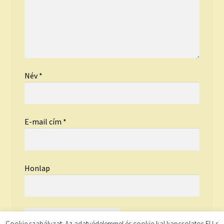
Név
*
E-mail cím
*
Honlap
Cookie szabályzat: Az adatvédelemmel és cookie-kal kapcsolatos EU-s