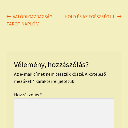
Bejegyzés
Previous
Next
VALÓDI GAZDAGSÁG –
HOLD ÉS AZ EGÉSZSÉG III.
post:
post:
TAROT NAPLÓ V.
navigáció
Vélemény, hozzászólás?
Az e-mail címet nem tesszük közzé.
A kötelező
mezőket
*
karakterrel jelöltük
Hozzászólás
*