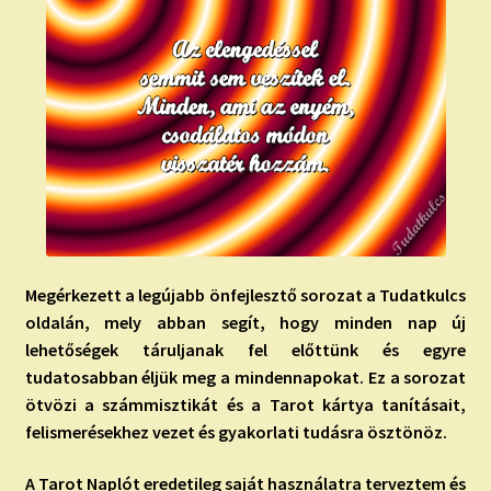
Megérkezett a legújabb önfejlesztő sorozat a Tudatkulcs
oldalán, mely abban segít, hogy minden nap új
lehetőségek táruljanak fel előttünk és egyre
tudatosabban éljük meg a mindennapokat. Ez a sorozat
ö
tvözi a számmisztikát és a Tarot kártya tanításait,
felismerésekhez vezet és gyakorlati tudásra ösztönöz.
A Tarot Naplót eredetileg saját használatra terveztem és