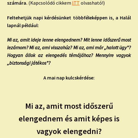
számára.
(Kapcsolódó cikkem
ITT
olvasható!)
Feltehetjük napi kérdésünket többféleképpen is, a Halál
lapnál például:
Mi az, amit ideje lenne elengednem? Mit lenne időszerű most
lezárnom? Mi az, ami visszahúz? Mi az, ami már „halott ügy”?
Hogyan állok az elengedés témájához? Mennyire vagyok
„biztonsági játékos”?
A mai nap kulcskérdése:
Mi az, amit most időszerű
elengednem és amit képes is
vagyok elengedni?