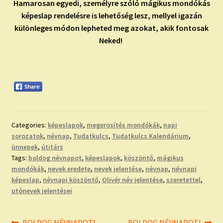
Hamarosan egyedi, személyre szóló mágikus mondókás
képeslap rendelésre is lehetőség lesz, mellyel igazán
különleges módon lepheted meg azokat, akik fontosak
Neked!
Categories:
képeslapok
,
megerosítés mondókák
,
napi
sorozatok
,
névnap
,
Tudatkulcs
,
Tudatkulcs Kalendárium
,
ünnepek
,
útitárs
Tags:
boldog névnapot
,
képeslapok
,
köszöntő
,
mágikus
mondókák
,
nevek eredete
,
nevek jelentése
,
névnap
,
névnapi
képeslap
,
névnapi köszöntő
,
Olivér név jelentése
,
szeretettel
,
utónevek jelentései
Previous
Next
BOLDOG NÉVNAPOT!
BOLDOG NÉVNAPOT!