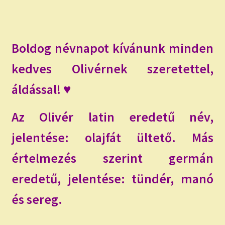
child
menu
Expand
ISMERJ MEG!
child
menu
ÍRJ NEKEM!
Boldog névnapot kívánunk minden
kedves Olivérnek szeretettel,
IRATKOZZ FEL A VIDEÓ CSATORNÁNKRA!
áldással! ♥
TAROT ELEMZÉS MEGRENDELÉSE LIMITÁLT!
AJÁNDÉKOKKAL!
Az Olivér latin eredetű név,
jelentése: olajfát ültető. Más
értelmezés szerint germán
eredetű, jelentése: tündér, manó
és sereg.