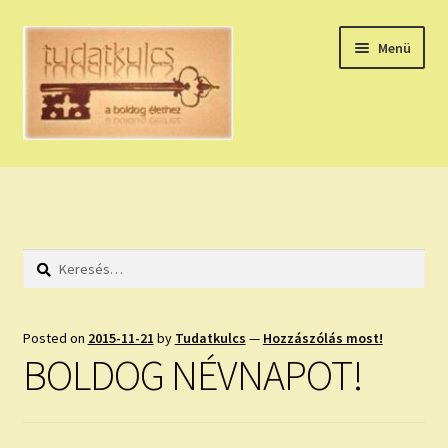
Ugrás
Kilépés
Menü
a
a
navigációhoz
tartalomba
Expand
HÚZZ EGY KÁRTYÁT!
child
menu
NAPI TAROT
Keresés:
HOLDNAPTÁR
HOLD TANÁCSOK
Posted on
2015-11-21
by
Tudatkulcs
—
Hozzászólás most!
BOLDOG NÉVNAPOT!
NAPI ASZTROLÓGIA
Expand
KÉRJ EGY MEGERŐSÍTÉST!