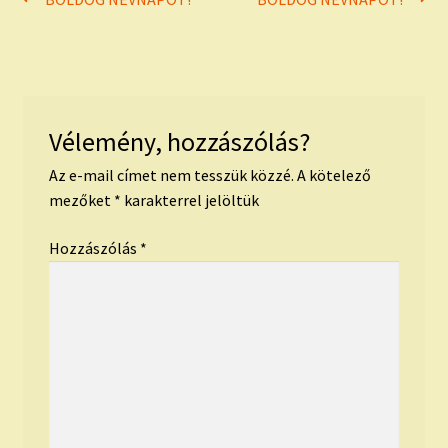
Bejegyzés
post:
post:
navigáció
Vélemény, hozzászólás?
Az e-mail címet nem tesszük közzé.
A kötelező
mezőket
*
karakterrel jelöltük
Hozzászólás
*