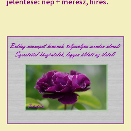
jelentése: nép + merész, híres.