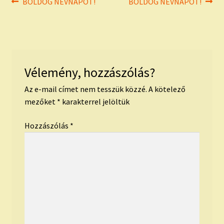
Bejegyzés
Previous
Next
BOLDOG NÉVNAPOT!
BOLDOG NÉVNAPOT!
post:
post:
navigáció
Vélemény, hozzászólás?
Az e-mail címet nem tesszük közzé.
A kötelező
mezőket
*
karakterrel jelöltük
Hozzászólás
*