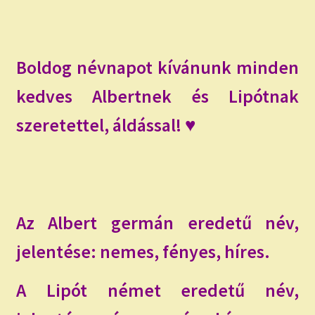
child
menu
Expand
ISMERJ MEG!
child
menu
ÍRJ NEKEM!
Boldog névnapot kívánunk minden
kedves Albertnek és Lipótnak
IRATKOZZ FEL A VIDEÓ CSATORNÁNKRA!
szeretettel, áldással! ♥
TAROT ELEMZÉS MEGRENDELÉSE LIMITÁLT!
AJÁNDÉKOKKAL!
Az Albert germán eredetű név,
jelentése: nemes, fényes, híres.
A Lipót német eredetű név,