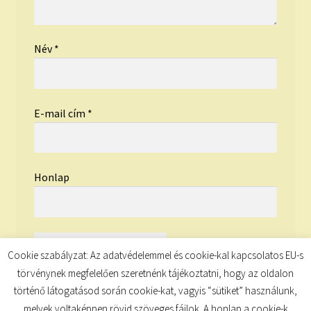
Név
*
E-mail cím
*
Honlap
Cookie szabályzat: Az adatvédelemmel és cookie-kal kapcsolatos EU-s
törvénynek megfelelően szeretnénk tájékoztatni, hogy az oldalon
történő látogatásod során cookie-kat, vagyis “sütiket” használunk,
melyek voltaképpen rövid szöveges fájlok. A honlap a cookie-k