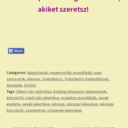
akiket szeretsz!
Categories:
képeslapok
,
megerosítés mondókák
,
napi
sorozatok
,
névnap
,
Tudatkulcs
,
Tudatkulcs Kalendárium
,
ünnepek
,
útitárs
Tags:
Albert név jelentése
,
boldog névnapot
,
képeslapok
,
köszöntő
,
Lipót név jelentése
,
mágikus mondókák
,
nevek
eredete
,
nevek jelentése
,
névnap
,
névnapi képeslap
,
névnapi
köszöntő
,
szeretettel
,
utónevek jelentései