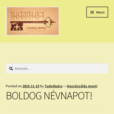
Ugrás
Kilépés
Menü
a
a
navigációhoz
tartalomba
Expand
HÚZZ EGY KÁRTYÁT!
child
menu
NAPI TAROT
Keresés:
HOLDNAPTÁR
HOLD TANÁCSOK
Posted on
2015-11-15
by
Tudatkulcs
—
Hozzászólás most!
BOLDOG NÉVNAPOT!
NAPI ASZTROLÓGIA
Expand
KÉRJ EGY MEGERŐSÍTÉST!