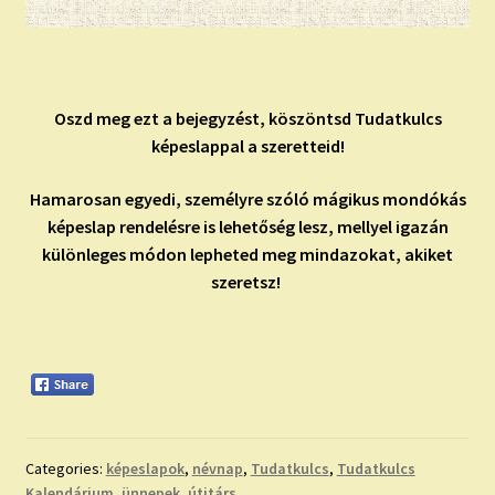
Oszd meg ezt a bejegyzést, köszöntsd Tudatkulcs
képeslappal a szeretteid!
Hamarosan egyedi, személyre szóló mágikus mondókás
képeslap rendelésre is lehetőség lesz, mellyel igazán
különleges módon lepheted meg mindazokat, akiket
szeretsz!
Categories:
képeslapok
,
névnap
,
Tudatkulcs
,
Tudatkulcs
Kalendárium
,
ünnepek
,
útitárs