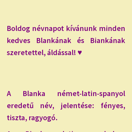
child
menu
Expand
ISMERJ MEG!
child
menu
ÍRJ NEKEM!
Boldog névnapot kívánunk minden
kedves Blankának és Biankának
IRATKOZZ FEL A VIDEÓ CSATORNÁNKRA!
szeretettel, áldással! ♥
TAROT ELEMZÉS MEGRENDELÉSE LIMITÁLT!
AJÁNDÉKOKKAL!
A Blanka német-latin-spanyol
eredetű név, jelentése: fényes,
tiszta, ragyogó.