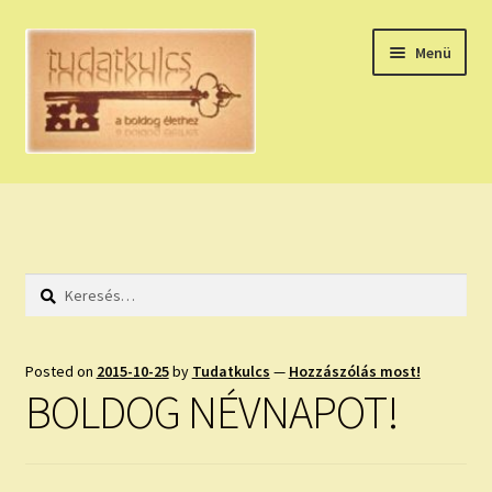
Ugrás
Kilépés
Menü
a
a
navigációhoz
tartalomba
Expand
HÚZZ EGY KÁRTYÁT!
child
menu
NAPI TAROT
Keresés:
HOLDNAPTÁR
HOLD TANÁCSOK
Posted on
2015-10-25
by
Tudatkulcs
—
Hozzászólás most!
BOLDOG NÉVNAPOT!
NAPI ASZTROLÓGIA
Expand
KÉRJ EGY MEGERŐSÍTÉST!