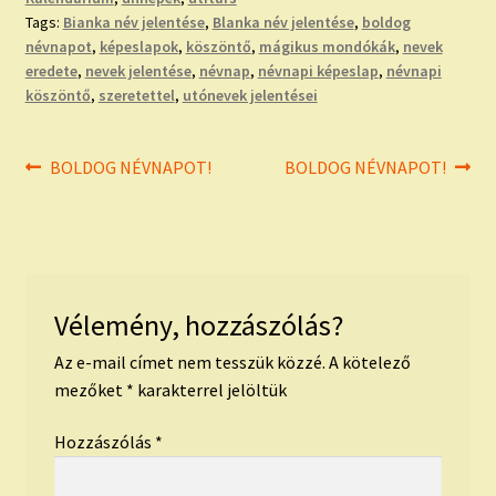
Tags:
Bianka név jelentése
,
Blanka név jelentése
,
boldog
névnapot
,
képeslapok
,
köszöntő
,
mágikus mondókák
,
nevek
eredete
,
nevek jelentése
,
névnap
,
névnapi képeslap
,
névnapi
köszöntő
,
szeretettel
,
utónevek jelentései
Bejegyzés
Previous
Next
BOLDOG NÉVNAPOT!
BOLDOG NÉVNAPOT!
post:
post:
navigáció
Vélemény, hozzászólás?
Az e-mail címet nem tesszük közzé.
A kötelező
mezőket
*
karakterrel jelöltük
Hozzászólás
*