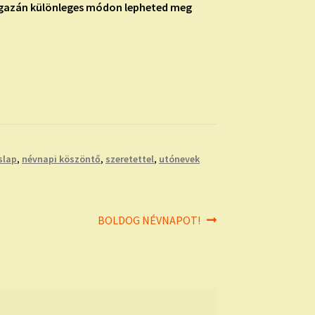
 igazán különleges módon lepheted meg
slap
,
névnapi köszöntő
,
szeretettel
,
utónevek
Next
BOLDOG NÉVNAPOT!
post: