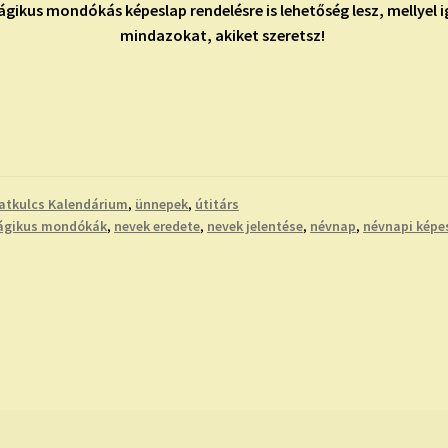
gikus mondókás képeslap rendelésre is lehetőség lesz, mellyel
mindazokat, akiket szeretsz!
atkulcs Kalendárium
,
ünnepek
,
útitárs
gikus mondókák
,
nevek eredete
,
nevek jelentése
,
névnap
,
névnapi képe