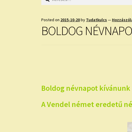
Posted on
2015-10-20
by
Tudatkulcs
—
Hozzászól
BOLDOG NÉVNAPO
Boldog névnapot kívánunk 
A Vendel német eredetű név