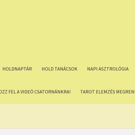
HOLDNAPTÁR
HOLD TANÁCSOK
NAPI ASZTROLÓGIA
OZZ FEL A VIDEÓ CSATORNÁNKRA!
TAROT ELEMZÉS MEGREND