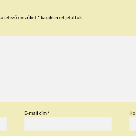
kötelező mezőket
*
karakterrel jelöltük
E-mail cím
*
Ho