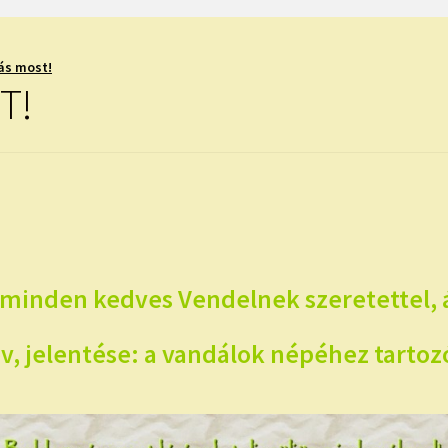
ás most!
T!
minden kedves Vendelnek szeretettel, á
, jelentése: a vandálok népéhez tartoz