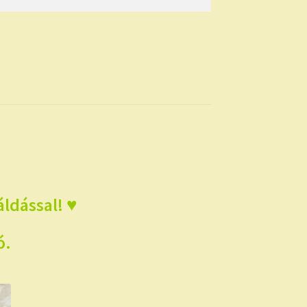
ldással! ♥
ó.