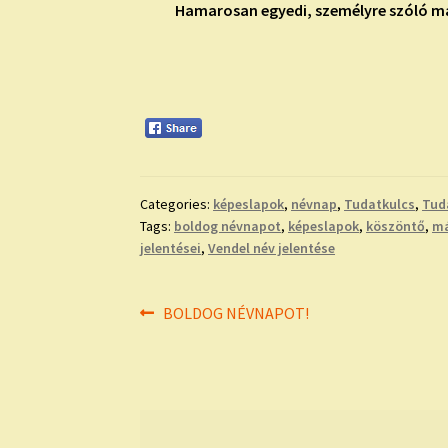
Hamarosan egyedi, személyre szóló má
Categories:
képeslapok
,
névnap
,
Tudatkulcs
,
Tud
Tags:
boldog névnapot
,
képeslapok
,
köszöntő
,
má
jelentései
,
Vendel név jelentése
Bejegyzés
Previous
BOLDOG NÉVNAPOT!
post:
navigáció