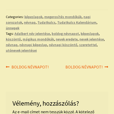
Categories:
képeslapok
,
megerosítés mondókák
,
napi
sorozatok
,
névnap
,
Tudatkulcs
,
Tudatkulcs Kalendárium
,
ünnepek
Tags:
Adalbert név jelentése
,
boldog névnapot
,
képeslapok
,
köszöntő
,
mágikus mondókák
,
nevek eredete
,
nevek jelentése
,
névnap
,
névnapi képeslap
,
névnapi köszöntő
,
szeretettel
,
utónevek jelentései
Bejegyzés
Previous
Next
BOLDOG NÉVNAPOT!
BOLDOG NÉVNAPOT!
post:
post:
navigáció
Vélemény, hozzászólás?
Az e-mail címet nem tesszük közzé.
A kötelező