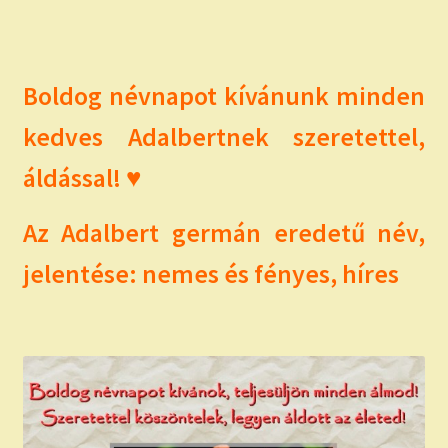
child
menu
Expand
ISMERJ MEG!
child
menu
ÍRJ NEKEM!
Boldog névnapot kívánunk minden
kedves Adalbertnek szeretettel,
IRATKOZZ FEL A VIDEÓ CSATORNÁNKRA!
áldással! ♥
TAROT ELEMZÉS MEGRENDELÉSE LIMITÁLT!
AJÁNDÉKOKKAL!
Az Adalbert germán eredetű név,
jelentése: nemes és fényes, híres