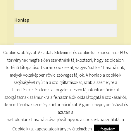
Honlap
Cookie szabályzat: Az adatvédelemmel és cookie-kal kapcsolatos EU-s
törvénynek megfelelően szeretnénk tájékoztatni, hogy az oldalon
történő látogatásod során cookie-kat, vagyis “sütiket” használunk,
melyek voltaképpen rövid szöveges fájlok. A honlap a cookie-k
segítségével nyújtja a szolgáltatásokat, szabja személyre a
hirdetéseket és elemzi a forgalmat. Ezen fájlok információkat
szolgáltatnak számunkra a felhasználók oldallátogatási szokásairól,
de nem tárolnak személyes információkat. A gomb megnyomásával és
© TUDATKULCS 2026
azután a
Built with Storefront
.
weboldalunk használatával jóváhagyod a cookie-k használatát a
Cookie-kkal kapcsolatos irányelv értelmében.
Elfogadom