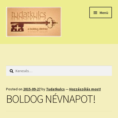
Ugrás
Kilépés
Menü
a
a
navigációhoz
tartalomba
Expand
HÚZZ EGY KÁRTYÁT!
child
menu
NAPI TAROT
Keresés:
HOLDNAPTÁR
HOLD TANÁCSOK
Posted on
2015-09-27
by
Tudatkulcs
—
Hozzászólás most!
BOLDOG NÉVNAPOT!
NAPI ASZTROLÓGIA
Expand
KÉRJ EGY MEGERŐSÍTÉST!