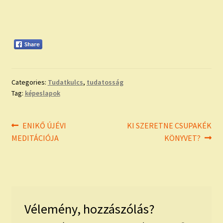
Categories:
Tudatkulcs
,
tudatosság
Tag:
képeslapok
Bejegyzés
Previous
Next
ENIKŐ ÚJÉVI
KI SZERETNE CSUPAKÉK
post:
post:
MEDITÁCIÓJA
KÖNYVET?
navigáció
Vélemény, hozzászólás?