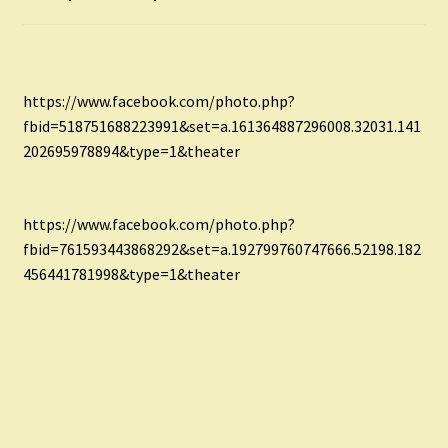
child
menu
Expand
ISMERJ MEG!
child
menu
ÍRJ NEKEM!
https://www.facebook.com/photo.php?
fbid=518751688223991&set=a.161364887296008.32031.141
IRATKOZZ FEL A VIDEÓ CSATORNÁNKRA!
202695978894&type=1&theater
TAROT ELEMZÉS MEGRENDELÉSE LIMITÁLT!
AJÁNDÉKOKKAL!
https://www.facebook.com/photo.php?
fbid=761593443868292&set=a.192799760747666.52198.182
456441781998&type=1&theater