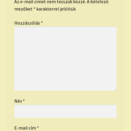
Az e-mail címet nem tesszük közzé.
A kötelező
mezőket
*
karakterrel jelöltük
Hozzászólás
*
Név
*
E-mail cím
*