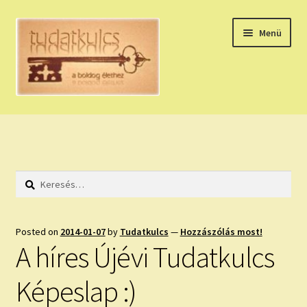
Ugrás
Kilépés
Menü
a
a
navigációhoz
tartalomba
Expand
HÚZZ EGY KÁRTYÁT!
child
menu
NAPI TAROT
Keresés:
HOLDNAPTÁR
HOLD TANÁCSOK
Posted on
2014-01-07
by
Tudatkulcs
—
Hozzászólás most!
A híres Újévi Tudatkulcs
NAPI ASZTROLÓGIA
Képeslap :)
Expand
KÉRJ EGY MEGERŐSÍTÉST!