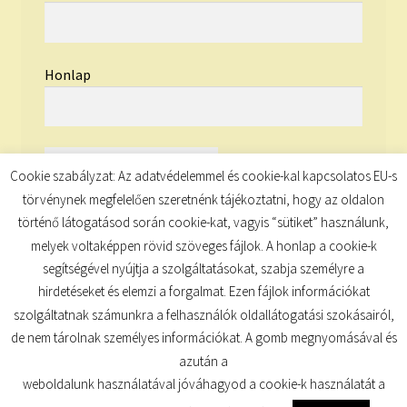
Honlap
Cookie szabályzat: Az adatvédelemmel és cookie-kal kapcsolatos EU-s
törvénynek megfelelően szeretnénk tájékoztatni, hogy az oldalon
történő látogatásod során cookie-kat, vagyis “sütiket” használunk,
melyek voltaképpen rövid szöveges fájlok. A honlap a cookie-k
segítségével nyújtja a szolgáltatásokat, szabja személyre a
hirdetéseket és elemzi a forgalmat. Ezen fájlok információkat
szolgáltatnak számunkra a felhasználók oldallátogatási szokásairól,
de nem tárolnak személyes információkat. A gomb megnyomásával és
© TUDATKULCS 2026
azután a
Built with Storefront
.
weboldalunk használatával jóváhagyod a cookie-k használatát a