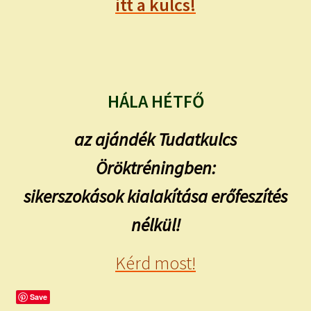
itt a kulcs!
HÁLA HÉTFŐ
az ajándék Tudatkulcs
Öröktréningben:
sikerszokások kialakítása erőfeszítés
nélkül!
Kérd most!
Save