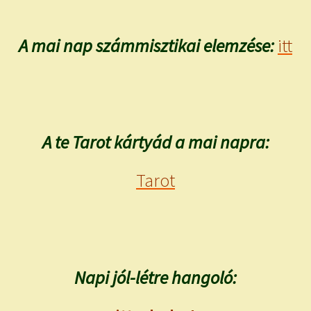
A mai nap számmisztikai elemzése:
itt
A te Tarot kártyád a mai napra:
Tarot
Napi jól-létre hangoló: