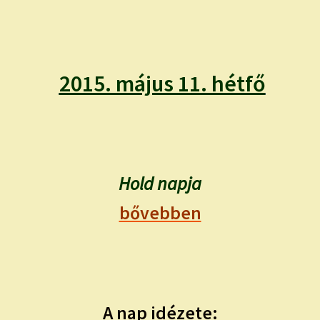
child
menu
Expand
ISMERJ MEG!
child
menu
ÍRJ NEKEM!
2015. május 11. hétfő
IRATKOZZ FEL A VIDEÓ CSATORNÁNKRA!
TAROT ELEMZÉS MEGRENDELÉSE LIMITÁLT!
AJÁNDÉKOKKAL!
Hold napja
bővebben
A nap idézete: