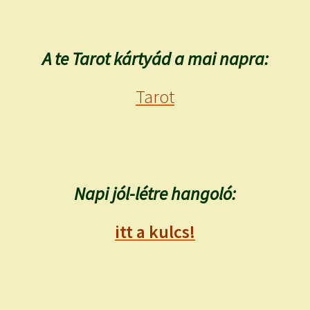
A te Tarot kártyád a mai napra:
Tarot
Napi jól-létre hangoló:
itt a kulcs!