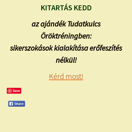
KITARTÁS KEDD
az ajándék Tudatkulcs
Öröktréningben:
sikerszokások kialakítása erőfeszítés
nélkül!
Kérd most!
Save