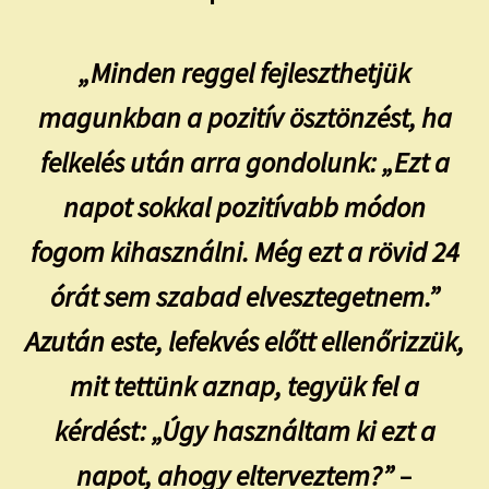
„Minden reggel fejleszthetjük
magunkban a pozitív ösztönzést, ha
felkelés után arra gondolunk: „Ezt a
napot sokkal pozitívabb módon
fogom kihasználni. Még ezt a rövid 24
órát sem szabad elvesztegetnem.”
Azután este, lefekvés előtt ellenőrizzük,
mit tettünk aznap, tegyük fel a
kérdést: „Úgy használtam ki ezt a
napot, ahogy elterveztem?”
–