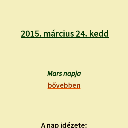
child
menu
Expand
ISMERJ MEG!
child
menu
ÍRJ NEKEM!
2015. március 24. kedd
IRATKOZZ FEL A VIDEÓ CSATORNÁNKRA!
TAROT ELEMZÉS MEGRENDELÉSE LIMITÁLT!
AJÁNDÉKOKKAL!
Mars napja
bővebben
A nap idézete: