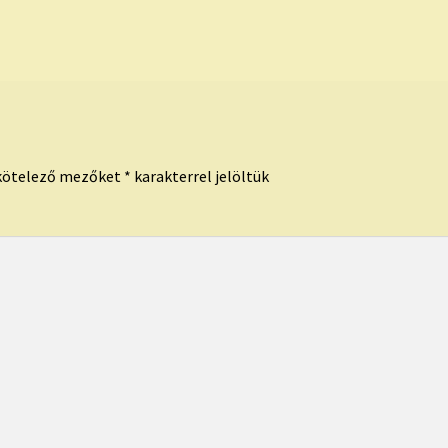
kötelező mezőket
*
karakterrel jelöltük