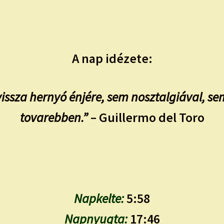
A nap idézete:
vissza hernyó énjére, sem nosztalgiával, s
tovarebben.”
– Guillermo del Toro
Napkelte:
5:58
Napnyugta:
17:46