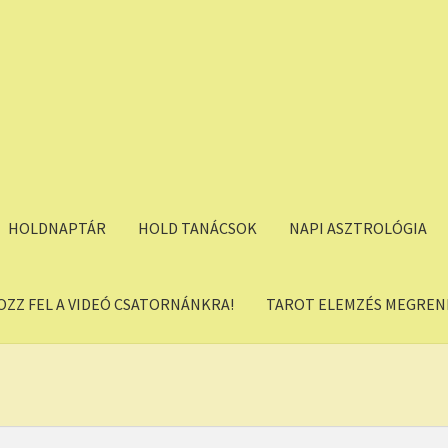
HOLDNAPTÁR
HOLD TANÁCSOK
NAPI ASZTROLÓGIA
OZZ FEL A VIDEÓ CSATORNÁNKRA!
TAROT ELEMZÉS MEGREND