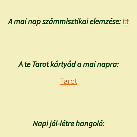
A mai nap számmisztikai elemzése:
itt
A te Tarot kártyád a mai napra:
Tarot
Napi jól-létre hangoló: