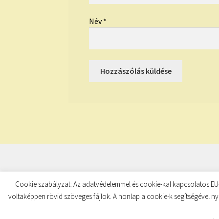
Név
*
© TUDATKULCS 2026
Built with Storefront
.