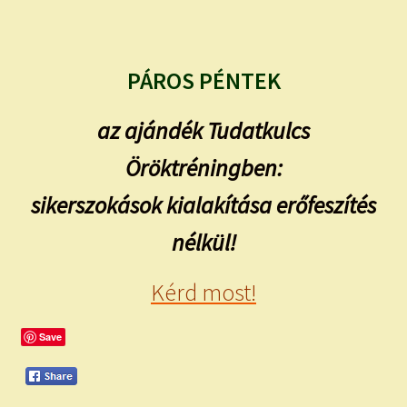
PÁROS PÉNTEK
az ajándék Tudatkulcs
Öröktréningben:
sikerszokások kialakítása erőfeszítés
nélkül!
Kérd most!
Save