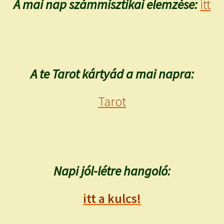
A mai nap számmisztikai elemzése:
itt
A te Tarot kártyád a mai napra:
Tarot
Napi jól-létre hangoló:
itt a kulcs!