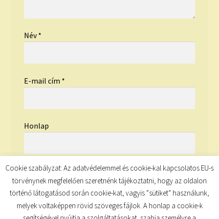
Név
*
E-mail cím
*
Honlap
Cookie szabályzat: Az adatvédelemmel és cookie-kal kapcsolatos EU-s
törvénynek megfelelően szeretnénk tájékoztatni, hogy az oldalon
történő látogatásod során cookie-kat, vagyis “sütiket” használunk,
melyek voltaképpen rövid szöveges fájlok. A honlap a cookie-k
segítségével nyújtja a szolgáltatásokat, szabja személyre a