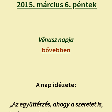
child
2015. március 6. péntek
menu
Expand
ISMERJ MEG!
child
menu
ÍRJ NEKEM!
IRATKOZZ FEL A VIDEÓ CSATORNÁNKRA!
Vénusz napja
bővebben
TAROT ELEMZÉS MEGRENDELÉSE LIMITÁLT!
AJÁNDÉKOKKAL!
A nap idézete:
„Az együttérzés, ahogy a szeretet is,