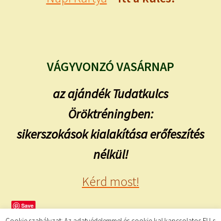
VÁGYVONZÓ VASÁRNAP
az ajándék Tudatkulcs
Öröktréningben:
sikerszokások kialakítása erőfeszítés
nélkül!
Kérd most!
Save
Cookie szabályzat: Az adatvédelemmel és cookie-kal kapcsolatos EU-s