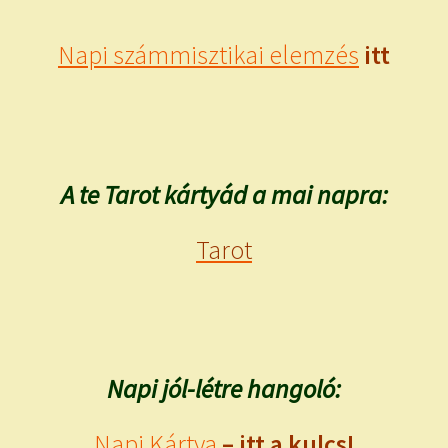
Napi számmisztikai elemzés
itt
A te Tarot kártyád a mai napra:
Tarot
Napi jól-létre hangoló:
Napi Kártya
– itt a kulcs!