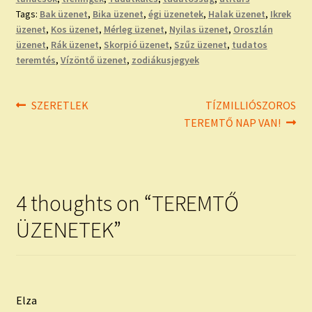
Tags:
Bak üzenet
,
Bika üzenet
,
égi üzenetek
,
Halak üzenet
,
Ikrek
üzenet
,
Kos üzenet
,
Mérleg üzenet
,
Nyilas üzenet
,
Oroszlán
üzenet
,
Rák üzenet
,
Skorpió üzenet
,
Szűz üzenet
,
tudatos
teremtés
,
Vízöntő üzenet
,
zodiákusjegyek
Bejegyzés
Previous
Next
SZERETLEK
TÍZMILLIÓSZOROS
post:
post:
TEREMTŐ NAP VAN!
navigáció
4 thoughts on “
TEREMTŐ
ÜZENETEK
”
Elza