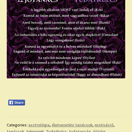
Categories:
asztrológia
,
életvezetési tanácsok
,
motiváció
,
tanácsok
,
tréningek
,
Tudatkulcs
,
tudatosság
,
útitárs