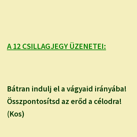
child
menu
Expand
ISMERJ MEG!
child
menu
ÍRJ NEKEM!
IRATKOZZ FEL A VIDEÓ CSATORNÁNKRA!
A 12 CSILLAGJEGY ÜZENETEI:
TAROT ELEMZÉS MEGRENDELÉSE LIMITÁLT!
AJÁNDÉKOKKAL!
Bátran indulj el a vágyaid irányába!
Összpontosítsd az erőd a célodra!
(Kos)