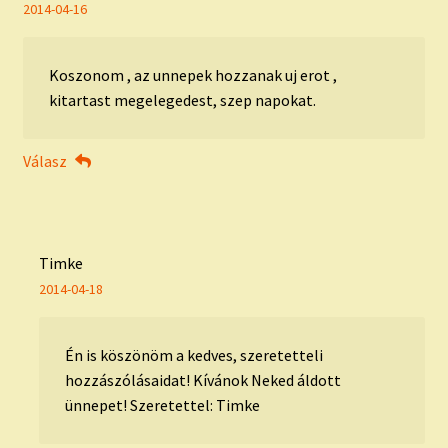
2014-04-16
Koszonom , az unnepek hozzanak uj erot ,
kitartast megelegedest, szep napokat.
Válasz
Timke
2014-04-18
Én is köszönöm a kedves, szeretetteli
hozzászólásaidat! Kívánok Neked áldott
ünnepet! Szeretettel: Timke