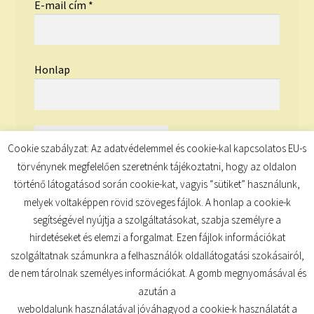
E-mail cím
*
Honlap
Cookie szabályzat: Az adatvédelemmel és cookie-kal kapcsolatos EU-s
törvénynek megfelelően szeretnénk tájékoztatni, hogy az oldalon
történő látogatásod során cookie-kat, vagyis “sütiket” használunk,
melyek voltaképpen rövid szöveges fájlok. A honlap a cookie-k
segítségével nyújtja a szolgáltatásokat, szabja személyre a
hirdetéseket és elemzi a forgalmat. Ezen fájlok információkat
szolgáltatnak számunkra a felhasználók oldallátogatási szokásairól,
de nem tárolnak személyes információkat. A gomb megnyomásával és
© TUDATKULCS 2026
azután a
Built with Storefront
.
weboldalunk használatával jóváhagyod a cookie-k használatát a