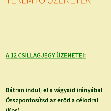
child
menu
Expand
ISMERJ MEG!
child
menu
ÍRJ NEKEM!
IRATKOZZ FEL A VIDEÓ CSATORNÁNKRA!
TAROT ELEMZÉS MEGRENDELÉSE LIMITÁLT!
A 12 CSILLAGJEGY ÜZENETEI:
AJÁNDÉKOKKAL!
Bátran indulj el a vágyaid irányába!
Összpontosítsd az erőd a célodra!
(Kos)