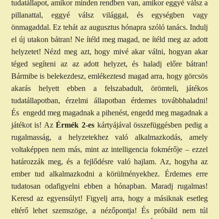
tudatállapot, amikor minden rendben van, amikor eggyé válsz a
pillanattal, eggyé válsz világgal, és egységben vagy
önmagaddal. Ez tehát az augusztus hónapra szóló tanács. Indulj
el új utakon bátran! Ne ítéld meg magad, ne ítéld meg az adott
helyzetet! Nézd meg azt, hogy mivé akar válni, hogyan akar
téged segíteni az az adott helyzet, és haladj előre bátran!
Bármibe is belekezdesz, emlékeztesd magad arra, hogy görcsös
akarás helyett ebben a felszabadult, örömteli, játékos
tudatállapotban, érzelmi állapotban érdemes továbbhaladni!
És
engedd meg magadnak a pihenést, engedd meg magadnak a
játékot is! Az
Érmék 2-es
kártyájával összefüggésben pedig a
rugalmasság, a helyzetekhez való alkalmazkodás, amely
voltaképpen nem más, mint az intelligencia fokmérője – ezzel
határozzák meg, és a fejlődésre való hajlam. Az, hogyha az
ember tud alkalmazkodni a körülményekhez. Érdemes erre
tudatosan odafigyelni ebben a hónapban. Maradj rugalmas!
Keresd az egyensúlyt! Figyelj arra, hogy a másiknak esetleg
eltérő lehet szemszöge, a nézőpontja! És próbáld nem túl