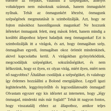
ellenére az erejüket, valamint a szépségüket, amelyet
voltaképpen nem másoknak szánnak, hanem önmagukért
nyílnak. Tehát az önmagunkért létezést, önmagunk
szépségének megmutatását is szimbolizálják. Azt, hogy ne
fojton másokhoz hasonlítgassuk magunkat! Ne hozzunk
ítéleteket önmagunk felett, meg mások felett, hanem mindig a
korábbi állapothoz képest haladjuk meg önmagunkat! Ezt is
szimbolizálják itt a virágok, és azt, hogy önmagában szép,
önmagában egyedi, önmagában okoz örömöt mindenkinek,
akivel kapcsolatba kerül. A virágokban gyönyörködünk,
megcsodáljuk szépségüket, sokszínűségüket, és nem
ítélkezünk, hogy ez ilyen, ez olyan virág, miért ilyen, miért nem
nő nagyobbra? Általában csodáljuk a szépségüket, és valahogy
így érdemes hozzáállni a Bolond energiájához. Legyél igazi
leghitelesebb, leggyönyörűbb és legcsodálatosabb önmagad!
Olvastam egyszer egy kis idézetet az interneten, hogy „légy
önmagad, mindenki más már foglalt!” Tehát itt nagyon fontos,
hogy visszatalálj ehhez az állapothoz, amikor teljes