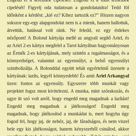
cipelését! Figyelj oda tudatosan a gondolataidra! Tedd föl
időnként a kérdést: „kié ez? Kihez tartozik ez?” Hiszen nagyon
sokszor egy-egy alapgondolat nem is a mienk, hanem hallottuk,
átvettük, hatással volt ránk. Ne feledd, ez egy érdekes
nézőpont! A Bolond kártyája mellé az angyali segítő Ariel, és
az Ariel 2-es kártya megfelel a Tarot kártyában hagyományosan
az Érmék 2-es kártyájának, mely szintén a rugalmasságot, és a
könnyedséget, valamint az egyensúlyt, a belső egyensúlyt
szimbolizálja. A Bolonddal együtt tehát egyértelmű üzenete a
kártyának: lazíts, legyél könnyedebb! És amit
Ariel Arkangyal
üzen: fontos az egyensúly. Egyszerre több munkát vagy
projektet fogsz most kivitelezni. A munka, mint szórakozás, és
ugye itt szó volt arról, hogy engedd meg magadnak a lazítást!
Engedd meg magadnak a játékosságot! Engedd meg
magadnak, hogy játékosítsd a munkádat is, mert hogyha úgy
fogod fel, hogy jaj, de nehéz, jaj, de fáradságos, és nem viszel
bele egy kis játékosságot, hanem kényszerből csinálod, akkor