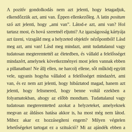
A pozitív gondolkodás nem azt jelenti, hogy letagadjuk,
elkendőzzük azt, ami van. Éppen ellenkezőleg. A latin
positum
szó azt jelenti, hogy „ami van”. Látod-e azt, ami van? Hol
tartasz most, és hová szeretnél eljutni? Az igazságosság kártyája
azt üzeni, vizsgáld meg a helyzeted objektív nézőpontból! Lásd
meg azt, ami van! Lásd meg mindazt, amit tudattalanul vagy
tudatosan megteremtettél az életedben, és vállald a felelősséget
mindazért, amelynek következményei most jelen vannak ebben
a pillanatban! Ne állj ellen, ne harcolj ellene, sőt működj együtt
vele, ugyanis hogyha vállalod a felelősséget mindazért, ami
van, és ez nem azt jelenti, hogy hibáztatod magad, hanem azt
jelenti, hogy felismered, hogy benne voltál ezekben a
folyamatokban, ahogy az előbb mondtam. Tudattalanul vagy
tudatosan megteremtetted azokat a helyzeteket, amelyeknek
megvan az áldásos hatása akkor is, ha most még nem látod.
Mihez akar ez hozzásegíteni engem? Milyen végtelen
lehetőségeket tartogat ez a szituáció? Mi az ajándék ebben a