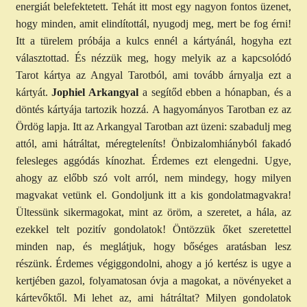
energiát belefektetett. Tehát itt most egy nagyon fontos üzenet,
hogy minden, amit elindítottál, nyugodj meg, mert be fog érni!
Itt a türelem próbája a kulcs ennél a kártyánál, hogyha ezt
választottad. És nézzük meg, hogy melyik az a kapcsolódó
Tarot kártya az Angyal Tarotból, ami tovább árnyalja ezt a
kártyát.
Jophiel Arkangyal
a segítőd ebben a hónapban, és a
döntés kártyája tartozik hozzá. A hagyományos Tarotban ez az
Ördög lapja. Itt az Arkangyal Tarotban azt üzeni: szabadulj meg
attól, ami hátráltat, méregteleníts! Önbizalomhiányból fakadó
felesleges aggódás kínozhat. Érdemes ezt elengedni. Ugye,
ahogy az előbb szó volt arról, nem mindegy, hogy milyen
magvakat vetünk el. Gondoljunk itt a kis gondolatmagvakra!
Ültessünk sikermagokat, mint az öröm, a szeretet, a hála, az
ezekkel telt pozitív gondolatok! Öntözzük őket szeretettel
minden nap, és meglátjuk, hogy bőséges aratásban lesz
részünk. Érdemes végiggondolni, ahogy a jó kertész is ugye a
kertjében gazol, folyamatosan óvja a magokat, a növényeket a
kártevőktől. Mi lehet az, ami hátráltat? Milyen gondolatok