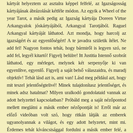
kártyát helyeztem az asztalra képpel felfelé, az Igazságosság
kártyájának ábrázolását kétféle módon. Az egyik a Wheel of the
year Tarot, a másik pedig az Igazság kártyája Doreen Virtue
Arkangyalok jóskártyájából, Arkangyal Tarotjából. Raguel
Arkangyal kártyáját láthatod. Azt mondja, hogy harcolj az
igazságért és az egyenlőségért! A te javadra születik ítélet. Ne
add fel! Nagyon fontos tehát, hogy bármiről is legyen szó, ne
add fel, legyél kitartó! Figyelj belülre! Itt Justitia Istennő szobrát
láthatod, egy mérleget, melynek két serpenyője ki van
egyenlítve, egyenlő. Figyelj a saját belső válaszaidra, és maradj
objektív! Tehát lásd azt is, ami van! Lásd meg például azt, hogy
mit teszel jelentőségtelivé! Minek tulajdonítasz jelentőséget, és
minek adsz hatalmat? Milyen uralkodó gondolataid vannak az
adott helyzettel kapcsolatban? Próbáld meg a saját nézőpontod
mellett meglátni a másik ember nézőpontját is! Erről már az
előző videóban volt szó, hogy ritkán látják az emberek
ugyanolyannak a világot, és egy adott helyzetet, mint mi.
Érdemes tehát kíváncsisággal fordulni a másik ember felé, a