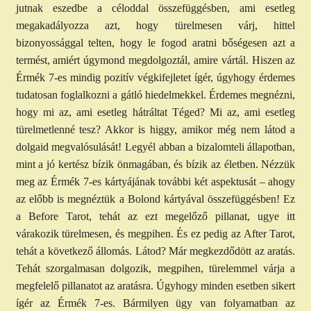
jutnak eszedbe a céloddal összefüggésben, ami esetleg
megakadályozza azt, hogy türelmesen várj, hittel
bizonyossággal telten, hogy le fogod aratni bőségesen azt a
termést, amiért úgymond megdolgoztál, amire vártál. Hiszen az
Érmék 7-es mindig pozitív végkifejletet ígér, úgyhogy érdemes
tudatosan foglalkozni a gátló hiedelmekkel. Érdemes megnézni,
hogy mi az, ami esetleg hátráltat Téged? Mi az, ami esetleg
türelmetlenné tesz? Akkor is higgy, amikor még nem látod a
dolgaid megvalósulását! Legyél abban a bizalomteli állapotban,
mint a jó kertész bízik önmagában, és bízik az életben. Nézzük
meg az Érmék 7-es kártyájának további két aspektusát – ahogy
az előbb is megnéztük a Bolond kártyával összefüggésben! Ez
a Before Tarot, tehát az ezt megelőző pillanat, ugye itt
várakozik türelmesen, és megpihen. És ez pedig az After Tarot,
tehát a következő állomás. Látod? Már megkezdődött az aratás.
Tehát szorgalmasan dolgozik, megpihen, türelemmel várja a
megfelelő pillanatot az aratásra. Úgyhogy minden esetben sikert
ígér az Érmék 7-es. Bármilyen ügy van folyamatban az