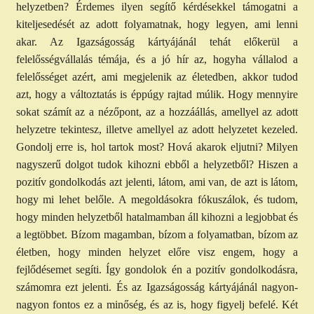
helyzetben? Érdemes ilyen segítő kérdésekkel támogatni a
kiteljesedését az adott folyamatnak, hogy legyen, ami lenni
akar. Az Igazságosság kártyájánál tehát előkerül a
felelősségvállalás témája, és a jó hír az, hogyha vállalod a
felelősséget azért, ami megjelenik az életedben, akkor tudod
azt, hogy a változtatás is éppúgy rajtad múlik. Hogy mennyire
sokat számít az a nézőpont, az a hozzáállás, amellyel az adott
helyzetre tekintesz, illetve amellyel az adott helyzetet kezeled.
Gondolj erre is, hol tartok most? Hová akarok eljutni? Milyen
nagyszerű dolgot tudok kihozni ebből a helyzetből? Hiszen a
pozitív gondolkodás azt jelenti, látom, ami van, de azt is látom,
hogy mi lehet belőle. A megoldásokra fókuszálok, és tudom,
hogy minden helyzetből hatalmamban áll kihozni a legjobbat és
a legtöbbet. Bízom magamban, bízom a folyamatban, bízom az
életben, hogy minden helyzet előre visz engem, hogy a
fejlődésemet segíti. Így gondolok én a pozitív gondolkodásra,
számomra ezt jelenti. És az Igazságosság kártyájánál nagyon-
nagyon fontos ez a minőség, és az is, hogy figyelj befelé. Két