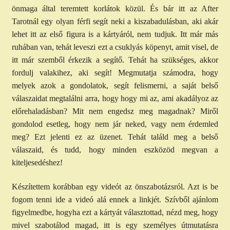
önmaga által teremtett korlátok közül. És bár itt az After
Tarotnál egy olyan férfi segít neki a kiszabadulásban, aki akár
lehet itt az első figura is a kártyáról, nem tudjuk. Itt már más
ruhában van, tehát leveszi ezt a csuklyás köpenyt, amit visel, de
itt már szemből érkezik a segítő. Tehát ha szükséges, akkor
fordulj valakihez, aki segít! Megmutatja számodra, hogy
melyek azok a gondolatok, segít felismerni, a saját belső
válaszaidat megtalálni arra, hogy hogy mi az, ami akadályoz az
előrehaladásban? Mit nem engedsz meg magadnak? Miről
gondolod esetleg, hogy nem jár neked, vagy nem érdemled
meg? Ezt jelenti ez az üzenet. Tehát találd meg a belső
válaszaid, és tudd, hogy minden eszközöd megvan a
kiteljesedéshez!
Készítettem korábban egy videót az önszabotázsról. Azt is be
fogom tenni ide a videó alá ennek a linkjét. Szívből ajánlom
figyelmedbe, hogyha ezt a kártyát választottad, nézd meg, hogy
mivel szabotálod magad, itt is egy személyes útmutatásra