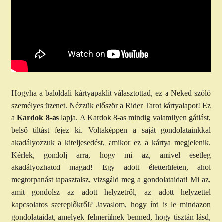
Hogyha a baloldali kártyapaklit választottad, ez a Neked szóló
személyes üzenet. Nézzük először a Rider Tarot kártyalapot! Ez
a
Kardok 8-as
lapja. A Kardok 8-as mindig valamilyen gátlást,
belső tiltást fejez ki. Voltaképpen a saját gondolatainkkal
akadályozzuk a kiteljesedést, amikor ez a kártya megjelenik.
Kérlek, gondolj arra, hogy mi az, amivel esetleg
akadályozhatod magad! Egy adott életterületen, ahol
megtorpanást tapasztalsz, vizsgáld meg a gondolataidat! Mi az,
amit gondolsz az adott helyzetről, az adott helyzettel
kapcsolatos szereplőkről? Javaslom, hogy írd is le mindazon
gondolataidat, amelyek felmerülnek benned, hogy tisztán lásd,