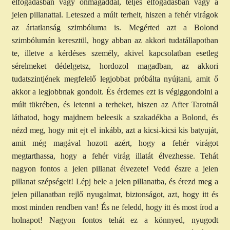
elfogadásban vagy önmagaddal, teljes elfogadásban vagy a
jelen pillanattal. Leteszed a múlt terheit, hiszen a fehér virágok
az ártatlanság szimbóluma is. Megérted azt a Bolond
szimbólumán keresztül, hogy abban az akkori tudatállapotban
te, illetve a kérdéses személy, akivel kapcsolatban esetleg
sérelmeket dédelgetsz, hordozol magadban, az akkori
tudatszintjének megfelelő legjobbat próbálta nyújtani, amit ő
akkor a legjobbnak gondolt. És érdemes ezt is végiggondolni a
múlt tükrében, és letenni a terheket, hiszen az After Tarotnál
láthatod, hogy majdnem beleesik a szakadékba a Bolond, és
nézd meg, hogy mit ejt el inkább, azt a kicsi-kicsi kis batyuját,
amit még magával hozott azért, hogy a fehér virágot
megtarthassa, hogy a fehér virág illatát élvezhesse. Tehát
nagyon fontos a jelen pillanat élvezete! Vedd észre a jelen
pillanat szépségeit! Lépj bele a jelen pillanatba, és érezd meg a
jelen pillanatban rejlő nyugalmat, biztonságot, azt, hogy itt és
most minden rendben van! És ne feledd, hogy itt és most írod a
holnapot! Nagyon fontos tehát ez a könnyed, nyugodt