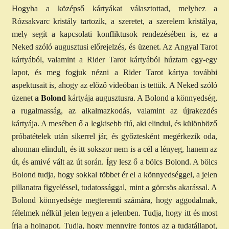
Hogyha a középső kártyákat választottad, melyhez a
Rózsakvarc kristály tartozik, a szeretet, a szerelem kristálya,
mely segít a kapcsolati konfliktusok rendezésében is, ez a
Neked szóló augusztusi előrejelzés, és üzenet. Az Angyal Tarot
kártyából, valamint a Rider Tarot kártyából húztam egy-egy
lapot, és meg fogjuk nézni a Rider Tarot kártya további
aspektusait is, ahogy az előző videóban is tettük. A Neked szóló
üzenet
a Bolond
kártyája augusztusra. A Bolond a könnyedség,
a rugalmasság, az alkalmazkodás, valamint az újrakezdés
kártyája. A mesében ő a legkisebb fiú, aki elindul, és különböző
próbatételek után sikerrel jár, és győztesként megérkezik oda,
ahonnan elindult, és itt sokszor nem is a cél a lényeg, hanem az
út, és amivé vált az út során. Így lesz ő a bölcs Bolond. A bölcs
Bolond tudja, hogy sokkal többet ér el a könnyedséggel, a jelen
pillanatra figyeléssel, tudatossággal, mint a görcsös akarással. A
Bolond könnyedsége megteremti számára, hogy aggodalmak,
félelmek nélkül jelen legyen a jelenben. Tudja, hogy itt és most
írja a holnapot. Tudja, hogy mennyire fontos az a tudatállapot,