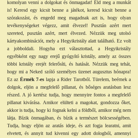
komolyan venni a dolgokat és önmagadat! Éld meg a munkát
is! Keresd egy kicsit benne a játékot, keresd kicsit benne a
szórakozást, és engedd meg magadnak azt is, hogy olyan
tevékenységeket végezz, amit élvezel! Pusztán azért mert
szereted, pusztán azért, mert élvezed. Nézzük meg utolsó
kártyakombinációt, mely a Hegyikristály alatt található. Ez volt
a jobboldali. Hogyha ezt választottad, a Hegyikristály
egyébként egy nagy erejű gyógyító kristály, amely az összes
többi kristály erejét felerősíti, és hatását. Nézzük meg tehát,
hogy mi a Neked szóló személyes üzenet augusztus hónapra!
Ez az
Érmék 7-es
lapja a Rider Tarotból. Türelem, beérnek a
dolgok, eljön a megfelelő pillanat, és bőséges aratásban lesz
részed. A jó kertész tudja, hogy mennyire fontos a megfelelő
pillanat kivárása. Amikor elülteti a magokat, gondozza őket,
akkor is tudja, hogy ki fognak kelni a földből, amikor még nem
látja. Bízik önmagában, és bízik a természet bölcsességében.
Tudja, hogy eljön az aratás ideje, és azt fogja learatni, amit
elvetett, és annyit tud kivenni egy adott dologból, amennyi