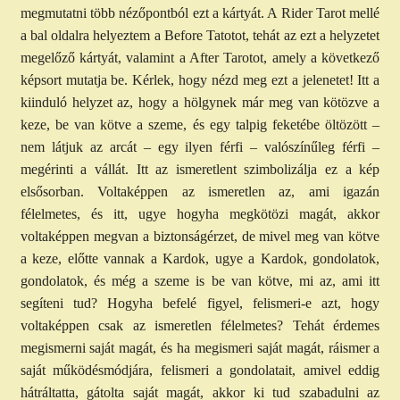
megmutatni több nézőpontból ezt a kártyát. A Rider Tarot mellé
a bal oldalra helyeztem a Before Tatotot, tehát az ezt a helyzetet
megelőző kártyát, valamint a After Tarotot, amely a következő
képsort mutatja be. Kérlek, hogy nézd meg ezt a jelenetet! Itt a
kiinduló helyzet az, hogy a hölgynek már meg van kötözve a
keze, be van kötve a szeme, és egy talpig feketébe öltözött –
nem látjuk az arcát – egy ilyen férfi – valószínűleg férfi –
megérinti a vállát. Itt az ismeretlent szimbolizálja ez a kép
elsősorban. Voltaképpen az ismeretlen az, ami igazán
félelmetes, és itt, ugye hogyha megkötözi magát, akkor
voltaképpen megvan a biztonságérzet, de mivel meg van kötve
a keze, előtte vannak a Kardok, ugye a Kardok, gondolatok,
gondolatok, és még a szeme is be van kötve, mi az, ami itt
segíteni tud? Hogyha befelé figyel, felismeri-e azt, hogy
voltaképpen csak az ismeretlen félelmetes? Tehát érdemes
megismerni saját magát, és ha megismeri saját magát, ráismer a
saját működésmódjára, felismeri a gondolatait, amivel eddig
hátráltatta, gátolta saját magát, akkor ki tud szabadulni az