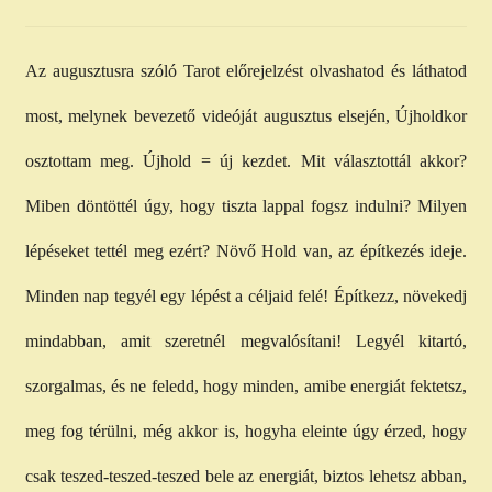
child
menu
Expand
ISMERJ MEG!
child
Az augusztusra szóló Tarot előrejelzést olvashatod és láthatod
menu
ÍRJ NEKEM!
most, melynek bevezető videóját augusztus elsején, Újholdkor
IRATKOZZ FEL A VIDEÓ CSATORNÁNKRA!
osztottam meg. Újhold = új kezdet. Mit választottál akkor?
Miben döntöttél úgy, hogy tiszta lappal fogsz indulni? Milyen
TAROT ELEMZÉS MEGRENDELÉSE LIMITÁLT!
AJÁNDÉKOKKAL!
lépéseket tettél meg ezért? Növő Hold van, az építkezés ideje.
Minden nap tegyél egy lépést a céljaid felé! Építkezz, növekedj
mindabban, amit szeretnél megvalósítani! Legyél kitartó,
szorgalmas, és ne feledd, hogy minden, amibe energiát fektetsz,
meg fog térülni, még akkor is, hogyha eleinte úgy érzed, hogy
csak teszed-teszed-teszed bele az energiát, biztos lehetsz abban,