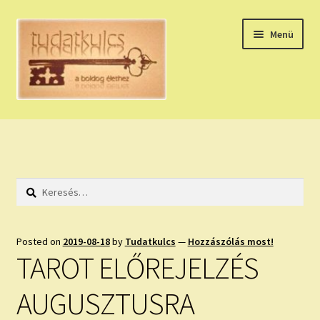
Ugrás
Kilépés
Menü
a
a
navigációhoz
tartalomba
Expand
HÚZZ EGY KÁRTYÁT!
child
menu
NAPI TAROT
Keresés:
HOLDNAPTÁR
HOLD TANÁCSOK
Posted on
2019-08-18
by
Tudatkulcs
—
Hozzászólás most!
TAROT ELŐREJELZÉS
NAPI ASZTROLÓGIA
AUGUSZTUSRA
Expand
KÉRJ EGY MEGERŐSÍTÉST!