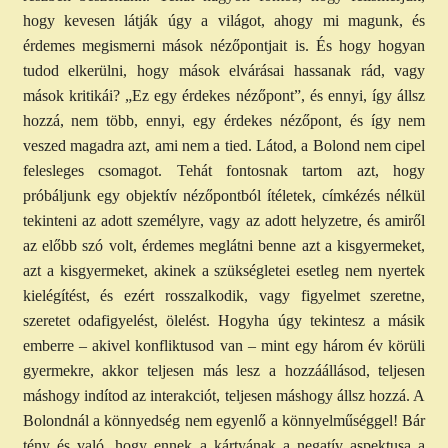
hogy kevesen látják úgy a világot, ahogy mi magunk, és
érdemes megismerni mások nézőpontjait is. És hogy hogyan
tudod elkerülni, hogy mások elvárásai hassanak rád, vagy
mások kritikái? „Ez egy érdekes nézőpont”, és ennyi, így állsz
hozzá, nem több, ennyi, egy érdekes nézőpont, és így nem
veszed magadra azt, ami nem a tied. Látod, a Bolond nem cipel
felesleges csomagot. Tehát fontosnak tartom azt, hogy
próbáljunk egy objektív nézőpontból ítéletek, címkézés nélkül
tekinteni az adott személyre, vagy az adott helyzetre, és amiről
az előbb szó volt, érdemes meglátni benne azt a kisgyermeket,
azt a kisgyermeket, akinek a szükségletei esetleg nem nyertek
kielégítést, és ezért rosszalkodik, vagy figyelmet szeretne,
szeretet odafigyelést, ölelést. Hogyha úgy tekintesz a másik
emberre – akivel konfliktusod van – mint egy három év körüli
gyermekre, akkor teljesen más lesz a hozzáállásod, teljesen
máshogy indítod az interakciót, teljesen máshogy állsz hozzá. A
Bolondnál a könnyedség nem egyenlő a könnyelműséggel! Bár
tény és való, hogy ennek a kártyának a negatív aspektusa a