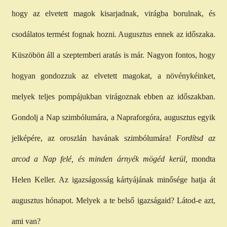
hogy az elvetett magok kisarjadnak, virágba borulnak, és
csodálatos termést fognak hozni. Augusztus ennek az időszaka.
Küszöbön áll a szeptemberi aratás is már. Nagyon fontos, hogy
hogyan gondozzuk az elvetett magokat, a növénykéinket,
melyek teljes pompájukban virágoznak ebben az időszakban.
Gondolj a Nap szimbólumára, a Napraforgóra, augusztus egyik
jelképére, az oroszlán havának szimbólumára!
Fordítsd az
arcod a Nap felé, és minden árnyék mögéd kerül,
mondta
Helen Keller. Az igazságosság kártyájának minősége hatja át
augusztus hónapot. Melyek a te belső igazságaid? Látod-e azt,
ami van?