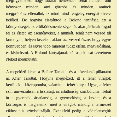
megfigyelheted, hogy sokkal nehezebb. Tehát minden, ami
kényszer, minden, ami görcsös, és minden, aminek
megpróbálsz ellenállni, az mind-mind rengeteg energiát kivesz
belőled. De hogyha elsajátítod a Bolond tanítását, ezt a
könnyedséget, az erőlködésmentességet, és akár játéknak fogod
fel az életet, az eseményeket, a munkát, tehát nem veszed túl
komolyan, helyén kezeled, akkor azt veszed észre, hogy egyre
könnyebben, és egyre több mindent tudsz elérni, megvalósítani,
és kivitelezni. A Bolond kártyájának két aspektusát szeretném
Neked megmutatni.
A megelőző képet a Before Tarottal, és a következő pillanatot
az After Tarottal. Hogyha megnézed, itt a fehér virágok
kerülnek a középpontba, valamint a fehér kutya. Ugye, a fehér
szín univerzálisan a tisztaság, az ártatlanság szimbóluma. Tehát
itt a gyermeki ártatlanság, a gyermekiség, a kezdet, és a
körforgás is megjelenik, mert a virágok mindig a természet
ciklusait is szimbolizálják. Ezenkívül pedig a védtelenségük