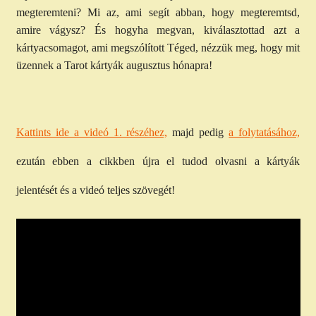
megteremteni? Mi az, ami segít abban, hogy megteremtsd,
amire vágysz? És hogyha megvan, kiválasztottad azt a
kártyacsomagot, ami megszólított Téged, nézzük meg, hogy mit
üzennek a Tarot kártyák augusztus hónapra!
Kattints ide a videó 1. részéhez,
majd pedig
a folytatásához,
ezután ebben a cikkben újra el tudod olvasni a kártyák
jelentését és a videó teljes szövegét!