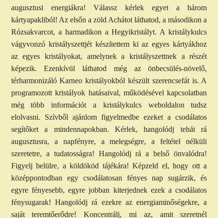
augusztusi energiákra! Válassz kérlek egyet a három
kártyapakliból! Az elsőn a zöld Achátot láthatod, a másodikon a
Rózsakvarcot, a harmadikon a Hegyikristályt. A kristálykulcs
vágyvonzó kristályszettjét készítettem ki az egyes kártyákhoz
az egyes kristályokat, amelynek a kristályszettnek a részét
képezik. Ezenkívül láthatod még az önbecsülés-növelő,
térharmonizáló Karneo kristályokból készült szerencsefát is. A
programozott kristályok hatásaival, működésével kapcsolatban
még több információt a kristálykulcs weboldalon tudsz
elolvasni. Szívből ajánlom figyelmedbe ezeket a csodálatos
segítőket a mindennapokban. Kérlek, hangolódj tehát rá
augusztusra, a napfényre, a melegségre, a feltétel nélküli
szeretetre, a tudatosságra! Hangolódj rá a belső önvalódra!
Figyelj belülre, a köldököd tájékára! Képzeld el, hogy ott a
középpontodban egy csodálatosan fényes nap sugárzik, és
egyre fényesebb, egyre jobban kiterjednek ezek a csodálatos
fénysugarak! Hangolódj rá ezekre az energiaminőségekre, a
saját teremtőerődre! Koncentrálj, mi az, amit szeretnél