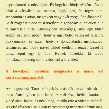
kapcsolatotok rendeződjön. És hogyha előrejelzésként nézzük
tehát a kártyákat, azt mutatja, hogy igen, fel fogsz tudni
szabadulni az adott, megrekedt vagy akár megállított állapotból.
Saját magadat tudod felszabadítani a gondolataid, az ötleteid, a
felismeréseid által. Amennyiben szükséges, akár egy külső
segítő, aki segít abban, hogy a saját belső válaszaid felszínre
bukkanjanak, és azzal, hogy a gondolataidat megtisztítod,
felismered azt, hogy mivel gátlod esetleg magadat. Ezzel rá
tudsz lépni egy új útra. Remek ötletekkel ki tudod
bontakoztatni, meg tudod valósítani a terveidet.
A következő videóban megnézzük a másik két
kártyacsomag üzenetét.
Az augusztusi Tarot előrejelzés második részét olvashatod
most. Amennyiben nem láttad az első részt, kérlek, kattints a
videó alatti linkre, és nézd meg, mielőtt erre a videóra rátérnél!
Az első részben a baloldali kártyacsomag üzeneteit néztük meg.