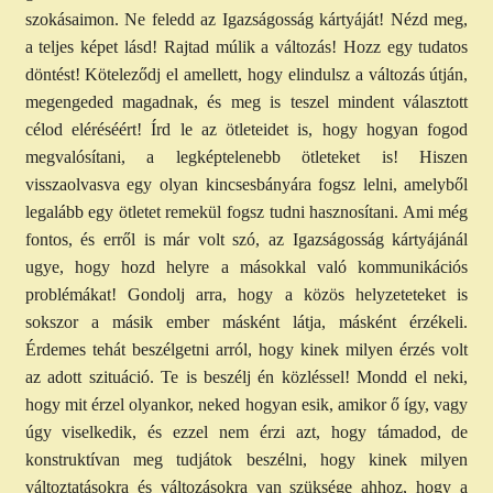
szokásaimon. Ne feledd az Igazságosság kártyáját! Nézd meg,
a teljes képet lásd! Rajtad múlik a változás! Hozz egy tudatos
döntést! Köteleződj el amellett, hogy elindulsz a változás útján,
megengeded magadnak, és meg is teszel mindent választott
célod eléréséért! Írd le az ötleteidet is, hogy hogyan fogod
megvalósítani, a legképtelenebb ötleteket is! Hiszen
visszaolvasva egy olyan kincsesbányára fogsz lelni, amelyből
legalább egy ötletet remekül fogsz tudni hasznosítani. Ami még
fontos, és erről is már volt szó, az Igazságosság kártyájánál
ugye, hogy hozd helyre a másokkal való kommunikációs
problémákat! Gondolj arra, hogy a közös helyzeteteket is
sokszor a másik ember másként látja, másként érzékeli.
Érdemes tehát beszélgetni arról, hogy kinek milyen érzés volt
az adott szituáció. Te is beszélj én közléssel! Mondd el neki,
hogy mit érzel olyankor, neked hogyan esik, amikor ő így, vagy
úgy viselkedik, és ezzel nem érzi azt, hogy támadod, de
konstruktívan meg tudjátok beszélni, hogy kinek milyen
változtatásokra és változásokra van szüksége ahhoz, hogy a