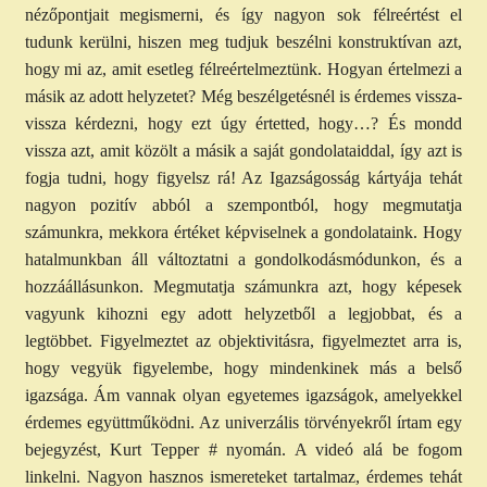
nézőpontjait megismerni, és így nagyon sok félreértést el
tudunk kerülni, hiszen meg tudjuk beszélni konstruktívan azt,
hogy mi az, amit esetleg félreértelmeztünk. Hogyan értelmezi a
másik az adott helyzetet? Még beszélgetésnél is érdemes vissza-
vissza kérdezni, hogy ezt úgy értetted, hogy…? És mondd
vissza azt, amit közölt a másik a saját gondolataiddal, így azt is
fogja tudni, hogy figyelsz rá! Az Igazságosság kártyája tehát
nagyon pozitív abból a szempontból, hogy megmutatja
számunkra, mekkora értéket képviselnek a gondolataink. Hogy
hatalmunkban áll változtatni a gondolkodásmódunkon, és a
hozzáállásunkon. Megmutatja számunkra azt, hogy képesek
vagyunk kihozni egy adott helyzetből a legjobbat, és a
legtöbbet. Figyelmeztet az objektivitásra, figyelmeztet arra is,
hogy vegyük figyelembe, hogy mindenkinek más a belső
igazsága. Ám vannak olyan egyetemes igazságok, amelyekkel
érdemes együttműködni. Az univerzális törvényekről írtam egy
bejegyzést, Kurt Tepper # nyomán. A videó alá be fogom
linkelni. Nagyon hasznos ismereteket tartalmaz, érdemes tehát