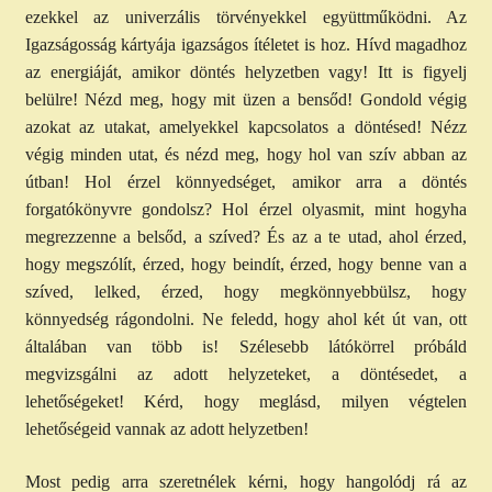
ezekkel az univerzális törvényekkel együttműködni. Az
Igazságosság kártyája igazságos ítéletet is hoz. Hívd magadhoz
az energiáját, amikor döntés helyzetben vagy! Itt is figyelj
belülre! Nézd meg, hogy mit üzen a bensőd! Gondold végig
azokat az utakat, amelyekkel kapcsolatos a döntésed! Nézz
végig minden utat, és nézd meg, hogy hol van szív abban az
útban! Hol érzel könnyedséget, amikor arra a döntés
forgatókönyvre gondolsz? Hol érzel olyasmit, mint hogyha
megrezzenne a belsőd, a szíved? És az a te utad, ahol érzed,
hogy megszólít, érzed, hogy beindít, érzed, hogy benne van a
szíved, lelked, érzed, hogy megkönnyebbülsz, hogy
könnyedség rágondolni. Ne feledd, hogy ahol két út van, ott
általában van több is! Szélesebb látókörrel próbáld
megvizsgálni az adott helyzeteket, a döntésedet, a
lehetőségeket! Kérd, hogy meglásd, milyen végtelen
lehetőségeid vannak az adott helyzetben!
Most pedig arra szeretnélek kérni, hogy hangolódj rá az