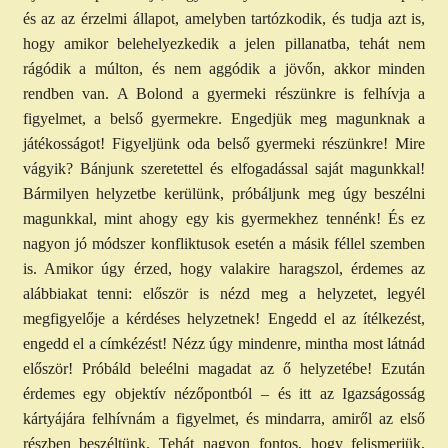
és az az érzelmi állapot, amelyben tartózkodik, és tudja azt is,
hogy amikor belehelyezkedik a jelen pillanatba, tehát nem
rágódik a múlton, és nem aggódik a jövőn, akkor minden
rendben van. A Bolond a gyermeki részünkre is felhívja a
figyelmet, a belső gyermekre. Engedjük meg magunknak a
játékosságot! Figyeljünk oda belső gyermeki részünkre! Mire
vágyik? Bánjunk szeretettel és elfogadással saját magunkkal!
Bármilyen helyzetbe kerülünk, próbáljunk meg úgy beszélni
magunkkal, mint ahogy egy kis gyermekhez tennénk! És ez
nagyon jó módszer konfliktusok esetén a másik féllel szemben
is. Amikor úgy érzed, hogy valakire haragszol, érdemes az
alábbiakat tenni: először is nézd meg a helyzetet, legyél
megfigyelője a kérdéses helyzetnek! Engedd el az ítélkezést,
engedd el a címkézést! Nézz úgy mindenre, mintha most látnád
először! Próbáld beleélni magadat az ő helyzetébe! Ezután
érdemes egy objektív nézőpontból – és itt az Igazságosság
kártyájára felhívnám a figyelmet, és mindarra, amiről az első
részben beszéltünk. Tehát nagyon fontos, hogy felismerjük,