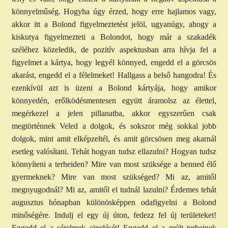
könnyelműség. Hogyha úgy érzed, hogy erre hajlamos vagy,
akkor itt a Bolond figyelmeztetést jelöl, ugyanúgy, ahogy a
kiskutya figyelmezteti a Bolondot, hogy már a szakadék
széléhez közeledik, de pozitív aspektusban arra hívja fel a
figyelmet a kártya, hogy legyél könnyed, engedd el a görcsös
akarást, engedd el a félelmeket! Hallgass a belső hangodra! És
ezenkívül azt is üzeni a Bolond kártyája, hogy amikor
könnyedén, erőlködésmentesen együtt áramolsz az élettel,
megérkezel a jelen pillanatba, akkor egyszerűen csak
megtörténnek Veled a dolgok, és sokszor még sokkal jobb
dolgok, mint amit elképzeltél, és amit görcsösen meg akarnál
esetleg valósítani. Tehát hogyan tudsz ellazulni? Hogyan tudsz
könnyíteni a terheiden? Mire van most szüksége a benned élő
gyermeknek? Mire van most szükséged? Mi az, amitől
megnyugodnál? Mi az, amitől el tudnál lazulni? Érdemes tehát
augusztus hónapban különösképpen odafigyelni a Bolond
minőségére. Indulj el egy új úton, fedezz fel új területeket!
Engedd el a sérelmek cipelését! Engedd el a múlt terheinek