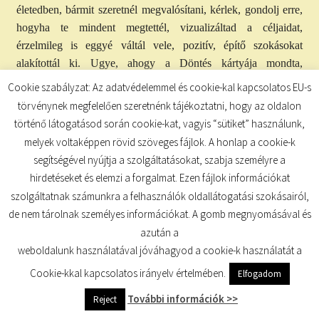
életedben, bármit szeretnél megvalósítani, kérlek, gondolj erre,
hogyha te mindent megtettél, vizualizáltad a céljaidat,
érzelmileg is eggyé váltál vele, pozitív, építő szokásokat
alakítottál ki. Ugye, ahogy a Döntés kártyája mondta,
kigyomláltad a mindazt, ami hátráltat, és mindennap
Cookie szabályzat: Az adatvédelemmel és cookie-kal kapcsolatos EU-s
szorgalmasan tettél a céljaid eléréséért, akkor tudd, hogy
törvénynek megfelelően szeretnénk tájékoztatni, hogy az oldalon
mindaz az energia, amit belefektettél, megtérül, és ugye,
történő látogatásod során cookie-kat, vagyis “sütiket” használunk,
hamarosan itt a szeptember, az aratás hónapja, tehát terveid és
melyek voltaképpen rövid szöveges fájlok. A honlap a cookie-k
mindaz, amit ilyen szeretettel gondozol, be fog érni aratás
segítségével nyújtja a szolgáltatásokat, szabja személyre a
időszakára. Bízz az életben, bízz a folyamatban, és cselekedj a
hirdetéseket és elemzi a forgalmat. Ezen fájlok információkat
megfelelő pillanatban – érezni fogod azt a pillanatot, és higgy a
szolgáltatnak számunkra a felhasználók oldallátogatási szokásairól,
megvalósulásban! Az ember jutalma, hogy meglátja, amiben
de nem tárolnak személyes információkat. A gomb megnyomásával és
hisz, amikor még csak hisz abban, ami nem látható. Ne feledd
azután a
ezt a bölcsességet Szent Ágostontól! Higgy addig is, amíg nem
weboldalunk használatával jóváhagyod a cookie-k használatát a
látod a megvalósulást, és meg fogod látni mindazt, amiben
Cookie-kkal kapcsolatos irányelv értelmében.
Elfogadom
hiszel!
További információk >>
Reject