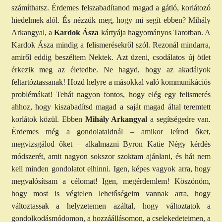
számíthatsz. Érdemes felszabadítanod magad a gátló, korlátozó
hiedelmek alól. És nézzük meg, hogy mi segít ebben? Mihály
Arkangyal, a
Kardok Ásza
kártyája hagyományos Tarotban. A
Kardok Ásza mindig a felismerésekről szól. Rezonál mindarra,
amiről eddig beszéltem Nektek. Azt üzeni, csodálatos új ötlet
érkezik meg az életedbe. Ne hagyd, hogy az akadályok
feltartóztassanak! Hozd helyre a másokkal való kommunikációs
problémákat! Tehát nagyon fontos, hogy elég egy felismerés
ahhoz, hogy kiszabadítsd magad a saját magad által teremtett
korlátok közül. Ebben
Mihály Arkangyal
a segítségedre van.
Érdemes még a gondolataidnál – amikor leírod őket,
megvizsgálod őket – alkalmazni Byron Katie Négy kérdés
módszerét, amit nagyon sokszor szoktam ajánlani, és hát nem
kell minden gondolatot elhinni. Igen, képes vagyok arra, hogy
megvalósítsam a célomat! Igen, megérdemlem! Köszönöm,
hogy most is végtelen lehetőségeim vannak arra, hogy
változtassak a helyzetemen azáltal, hogy változtatok a
gondolkodásmódomon, a hozzáállásomon, a cselekedeteimen, a