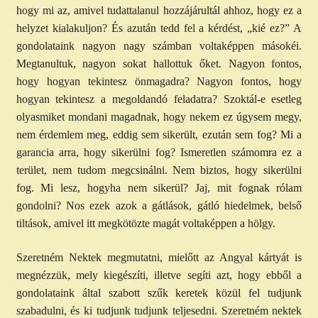
hogy mi az, amivel tudattalanul hozzájárultál ahhoz, hogy ez a
helyzet kialakuljon? És azután tedd fel a kérdést, „kié ez?” A
gondolataink nagyon nagy számban voltaképpen másokéi.
Megtanultuk, nagyon sokat hallottuk őket. Nagyon fontos,
hogy hogyan tekintesz önmagadra? Nagyon fontos, hogy
hogyan tekintesz a megoldandó feladatra? Szoktál-e esetleg
olyasmiket mondani magadnak, hogy nekem ez úgysem megy,
nem érdemlem meg, eddig sem sikerült, ezután sem fog? Mi a
garancia arra, hogy sikerülni fog? Ismeretlen számomra ez a
terület, nem tudom megcsinálni. Nem biztos, hogy sikerülni
fog. Mi lesz, hogyha nem sikerül? Jaj, mit fognak rólam
gondolni? Nos ezek azok a gátlások, gátló hiedelmek, belső
tiltások, amivel itt megkötözte magát voltaképpen a hölgy.
Szeretném Nektek megmutatni, mielőtt az Angyal kártyát is
megnézzük, mely kiegészíti, illetve segíti azt, hogy ebből a
gondolataink által szabott szűk keretek közül fel tudjunk
szabadulni, és ki tudjunk tudjunk teljesedni. Szeretném nektek