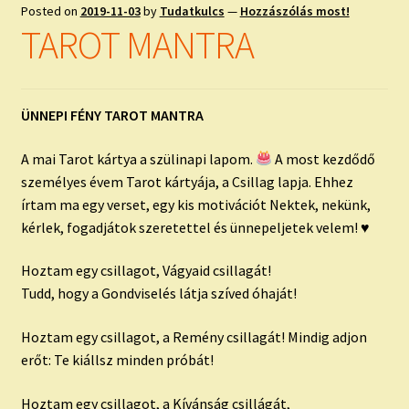
child
Posted on
2019-11-03
by
Tudatkulcs
—
Hozzászólás most!
menu
Expand
TAROT MANTRA
ISMERJ MEG!
child
menu
ÍRJ NEKEM!
ÜNNEPI FÉNY TAROT MANTRA
IRATKOZZ FEL A VIDEÓ CSATORNÁNKRA!
A mai Tarot kártya a szülinapi lapom.
A most kezdődő
TAROT ELEMZÉS MEGRENDELÉSE LIMITÁLT!
személyes évem Tarot kártyája, a Csillag lapja. Ehhez
AJÁNDÉKOKKAL!
írtam ma egy verset, egy kis motivációt Nektek, nekünk,
kérlek, fogadjátok szeretettel és ünnepeljetek velem! ♥
Hoztam egy csillagot, Vágyaid csillagát!
Tudd, hogy a Gondviselés látja szíved óhaját!
Hoztam egy csillagot, a Remény csillagát! Mindig adjon
erőt: Te kiállsz minden próbát!
Hoztam egy csillagot, a Kívánság csillágát,