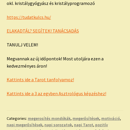
okl. kristálygyógyász és kristályprogramozó
https://tudatkulcs.hu/
ELAKADTÁL? SEGÍTEK! TANÁCSADÁS
TANULJ VELEM!
Megvannak az új időpontok! Most utoljára ezen a
kedvezményes áron!
Kattints ide a Tarot tanfolyamoz!
Kattints ide a 3 az egyben Asztrológus képzéshez!
Categories:
megerosítés mondókák
,
megerősítések
,
motiváció
,
napi megerősítések
,
napi sorozatok
,
napi Tarot
,
pozitív