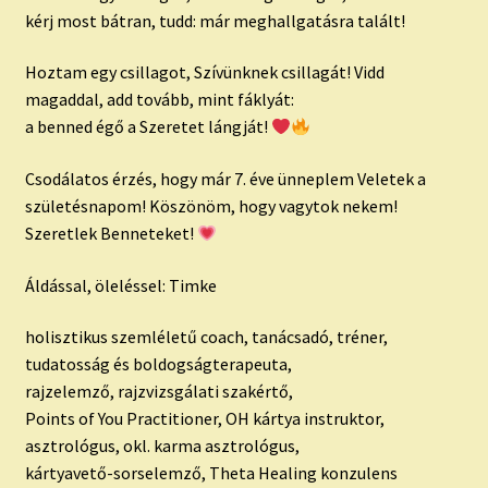
kérj most bátran, tudd: már meghallgatásra talált!
Hoztam egy csillagot, Szívünknek csillagát! Vidd
magaddal, add tovább, mint fáklyát:
a benned égő a Szeretet lángját!
Csodálatos érzés, hogy már 7. éve ünneplem Veletek a
születésnapom! Köszönöm, hogy vagytok nekem!
Szeretlek Benneteket!
Áldással, öleléssel: Timke
holisztikus szemléletű coach, tanácsadó, tréner,
tudatosság és boldogságterapeuta,
rajzelemző, rajzvizsgálati szakértő,
Points of You Practitioner, OH kártya instruktor,
asztrológus, okl. karma asztrológus,
kártyavető-sorselemző, Theta Healing konzulens