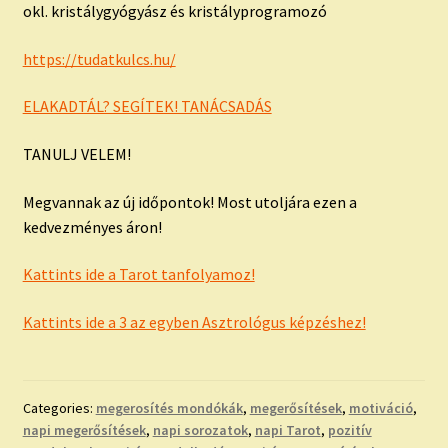
okl. kristálygyógyász és kristályprogramozó
https://tudatkulcs.hu/
ELAKADTÁL? SEGÍTEK! TANÁCSADÁS
TANULJ VELEM!
Megvannak az új időpontok! Most utoljára ezen a
kedvezményes áron!
Kattints ide a Tarot tanfolyamoz!
Kattints ide a 3 az egyben Asztrológus képzéshez!
Categories:
megerosítés mondókák
,
megerősítések
,
motiváció
,
napi megerősítések
,
napi sorozatok
,
napi Tarot
,
pozitív