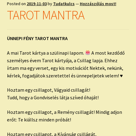
child
Posted on
2019-11-03
by
Tudatkulcs
—
Hozzászólás most!
menu
Expand
TAROT MANTRA
ISMERJ MEG!
child
menu
ÍRJ NEKEM!
ÜNNEPI FÉNY TAROT MANTRA
IRATKOZZ FEL A VIDEÓ CSATORNÁNKRA!
A mai Tarot kártya a szülinapi lapom.
A most kezdődő
TAROT ELEMZÉS MEGRENDELÉSE LIMITÁLT!
személyes évem Tarot kártyája, a Csillag lapja. Ehhez
AJÁNDÉKOKKAL!
írtam ma egy verset, egy kis motivációt Nektek, nekünk,
kérlek, fogadjátok szeretettel és ünnepeljetek velem! ♥
Hoztam egy csillagot, Vágyaid csillagát!
Tudd, hogy a Gondviselés látja szíved óhaját!
Hoztam egy csillagot, a Remény csillagát! Mindig adjon
erőt: Te kiállsz minden próbát!
Hoztam egy csillagot, a Kívánság csillágát,