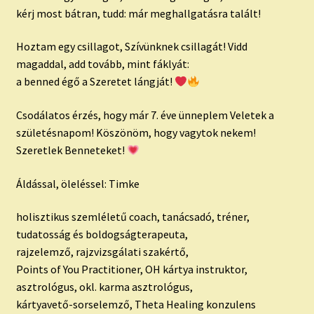
kérj most bátran, tudd: már meghallgatásra talált!
Hoztam egy csillagot, Szívünknek csillagát! Vidd
magaddal, add tovább, mint fáklyát:
a benned égő a Szeretet lángját!
Csodálatos érzés, hogy már 7. éve ünneplem Veletek a
születésnapom! Köszönöm, hogy vagytok nekem!
Szeretlek Benneteket!
Áldással, öleléssel: Timke
holisztikus szemléletű coach, tanácsadó, tréner,
tudatosság és boldogságterapeuta,
rajzelemző, rajzvizsgálati szakértő,
Points of You Practitioner, OH kártya instruktor,
asztrológus, okl. karma asztrológus,
kártyavető-sorselemző, Theta Healing konzulens