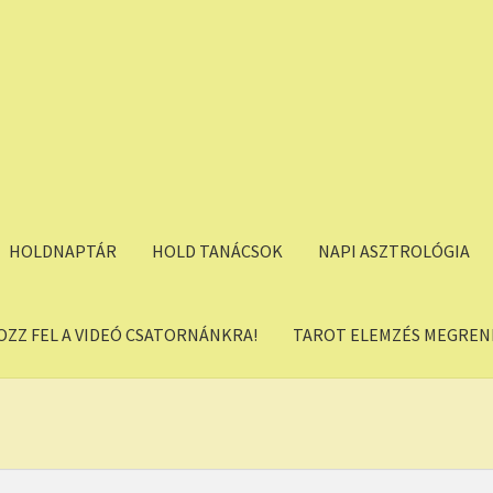
HOLDNAPTÁR
HOLD TANÁCSOK
NAPI ASZTROLÓGIA
OZZ FEL A VIDEÓ CSATORNÁNKRA!
TAROT ELEMZÉS MEGREND