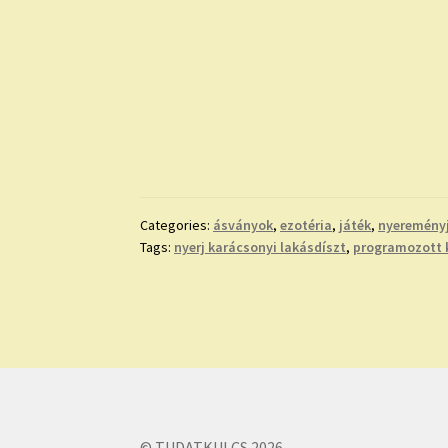
Categories:
ásványok
,
ezotéria
,
játék
,
nyeremény
Tags:
nyerj karácsonyi lakásdíszt
,
programozott k
© TUDATKULCS 2026