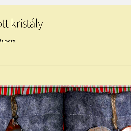
t kristály
ás most!