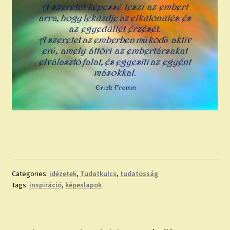
Categories:
idézetek
,
Tudatkulcs
,
tudatosság
Tags:
inspiráció
,
képeslapok