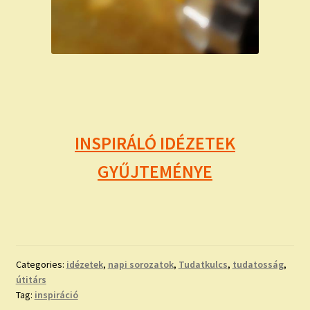
INSPIRÁLÓ IDÉZETEK
GYŰJTEMÉNYE
Categories:
idézetek
,
napi sorozatok
,
Tudatkulcs
,
tudatosság
,
útitárs
Tag:
inspiráció