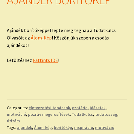
child
menu
Expand
ISMERJ MEG!
child
menu
ÍRJ NEKEM!
Ajándék borítóképpel lepte meg tegnap a Tudatkulcs
Olvasóit az
Álom-Kép
! Köszönjük szépen a csodás
IRATKOZZ FEL A VIDEÓ CSATORNÁNKRA!
ajándékot!
TAROT ELEMZÉS MEGRENDELÉSE LIMITÁLT!
Letöltéshez
kattints IDE
!
AJÁNDÉKOKKAL!
Categories:
életvezetési tanácsok
,
ezotéria
,
idézetek
,
motiváció
,
pozitív megerosítések
,
Tudatkulcs
,
tudatosság
,
útitárs
Tags:
ajándék
,
Álom-kép
,
borítókép
,
inspiráció
,
motiváció