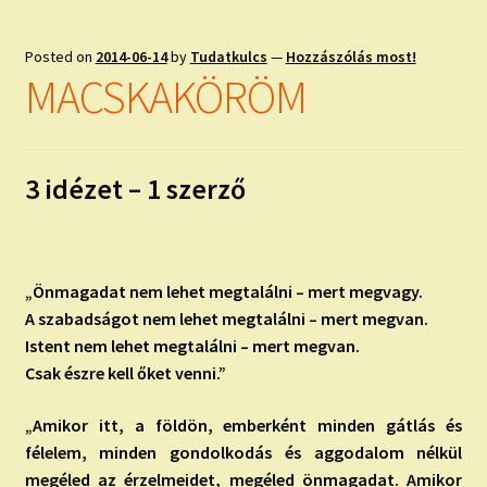
Posted on
2014-06-14
by
Tudatkulcs
—
Hozzászólás most!
MACSKAKÖRÖM
3 idézet – 1 szerző
„Önmagadat nem lehet megtalálni – mert megvagy.
A szabadságot nem lehet megtalálni – mert megvan.
Istent nem lehet megtalálni – mert megvan.
Csak észre kell őket venni.”
„Amikor itt, a földön, emberként minden gátlás és
félelem, minden gondolkodás és aggodalom nélkül
megéled az érzelmeidet, megéled önmagadat. Amikor