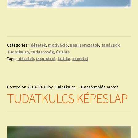
Categories:
idézetek
,
motiváció
,
napi sorozatok
,
tanácsok
,
Tudatkulcs
,
tudatosság
,
útitárs
Tags:
idézetek
,
inspiráció
,
kritika
,
szeretet
Posted on
2013-08-19
by
Tudatkulcs
—
Hozzászólás most!
TUDATKULCS KÉPESLAP