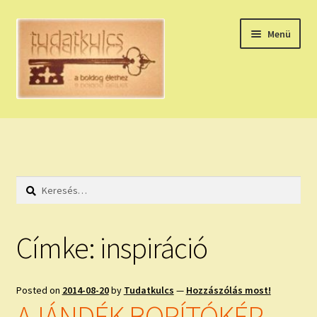
Ugrás
Kilépés
Menü
a
a
navigációhoz
tartalomba
Expand
HÚZZ EGY KÁRTYÁT!
child
menu
NAPI TAROT
Keresés:
HOLDNAPTÁR
HOLD TANÁCSOK
Címke:
inspiráció
NAPI ASZTROLÓGIA
Posted on
2014-08-20
by
Tudatkulcs
—
Hozzászólás most!
Expand
KÉRJ EGY MEGERŐSÍTÉST!
AJÁNDÉK BORÍTÓKÉP