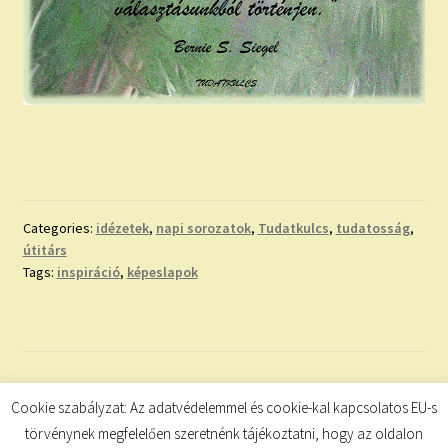
Categories:
idézetek
,
napi sorozatok
,
Tudatkulcs
,
tudatosság
,
útitárs
Tags:
inspiráció
,
képeslapok
Bejegyzések
Cookie szabályzat: Az adatvédelemmel és cookie-kal kapcsolatos EU-s
Előző
1
2
3
…
16
Következő
törvénynek megfelelően szeretnénk tájékoztatni, hogy az oldalon