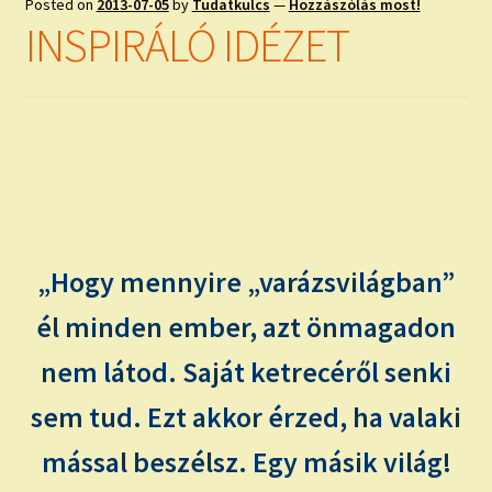
Posted on
2013-07-05
by
Tudatkulcs
—
Hozzászólás most!
INSPIRÁLÓ IDÉZET
„Hogy mennyire „varázsvilágban”
él minden ember, azt önmagadon
nem látod. Saját ketrecéről senki
sem tud. Ezt akkor érzed, ha valaki
mással beszélsz. Egy másik világ!