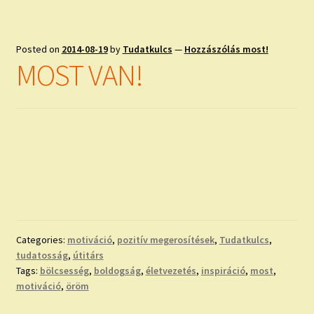
Posted on
2014-08-19
by
Tudatkulcs
—
Hozzászólás most!
MOST VAN!
Categories:
motiváció
,
pozitív megerosítések
,
Tudatkulcs
,
tudatosság
,
útitárs
Tags:
bölcsesség
,
boldogság
,
életvezetés
,
inspiráció
,
most
,
motiváció
,
öröm