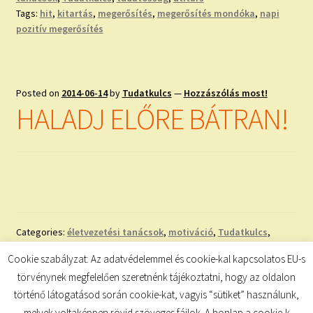
Tags:
hit
,
kitartás
,
megerősítés
,
megerősítés mondóka
,
napi
pozitív megerősítés
Posted on
2014-06-14
by
Tudatkulcs
—
Hozzászólás most!
HALADJ ELŐRE BÁTRAN!
Categories:
életvezetési tanácsok
,
motiváció
,
Tudatkulcs
,
tudatosság
,
útitárs
Cookie szabályzat: Az adatvédelemmel és cookie-kal kapcsolatos EU-s
Tags:
bátorság
,
célok megvalósítása
,
hit
,
kitartás
,
lehetoség
,
törvénynek megfelelően szeretnénk tájékoztatni, hogy az oldalon
siker
történő látogatásod során cookie-kat, vagyis “sütiket” használunk,
melyek voltaképpen rövid szöveges fájlok. A honlap a cookie-k