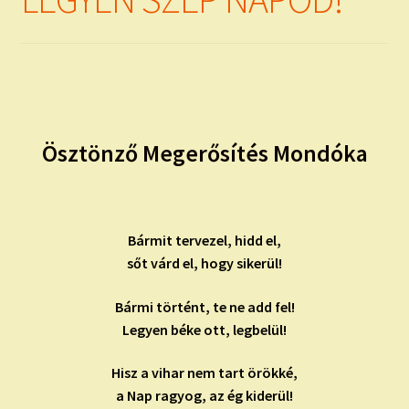
child
menu
Expand
ISMERJ MEG!
child
menu
ÍRJ NEKEM!
IRATKOZZ FEL A VIDEÓ CSATORNÁNKRA!
Ösztönző Megerősítés Mondóka
TAROT ELEMZÉS MEGRENDELÉSE LIMITÁLT!
AJÁNDÉKOKKAL!
Bármit tervezel, hidd el,
sőt várd el, hogy sikerül!
Bármi történt, te ne add fel!
Legyen béke ott, legbelül!
Hisz a vihar nem tart örökké,
a Nap ragyog, az ég kiderül!