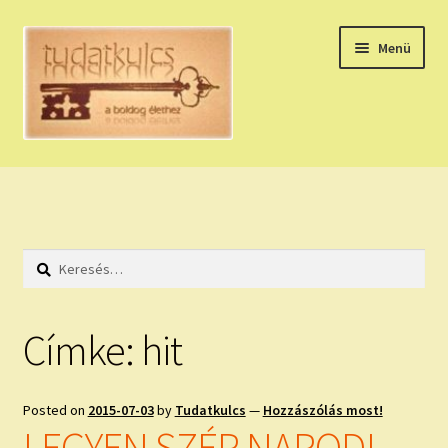
Ugrás
Kilépés
Menü
a
a
navigációhoz
tartalomba
Expand
HÚZZ EGY KÁRTYÁT!
child
menu
NAPI TAROT
Keresés:
HOLDNAPTÁR
HOLD TANÁCSOK
Címke:
hit
NAPI ASZTROLÓGIA
Posted on
2015-07-03
by
Tudatkulcs
—
Hozzászólás most!
Expand
KÉRJ EGY MEGERŐSÍTÉST!
LEGYEN SZÉP NAPOD!