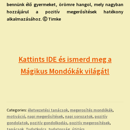
bennünk élő gyermeket, örömre hangol, mely nagyban
hozzájárul a pozitív megerősítések hatékony
alkalmazásához. Ⓒ Timke
Kattints IDE és ismerd meg a
Mágikus Mondókák világát!
Categories:
életvezetési tanácsok
,
megerosítés mondókák
,
motiváció
,
napi megerősítések
,
napi sorozatok
,
pozitív
gondolatok
,
pozitív gondolkodás
,
pozitív megerosítések
,
tanácsok
,
Tudatkulcs
,
tudatosság
,
útitárs