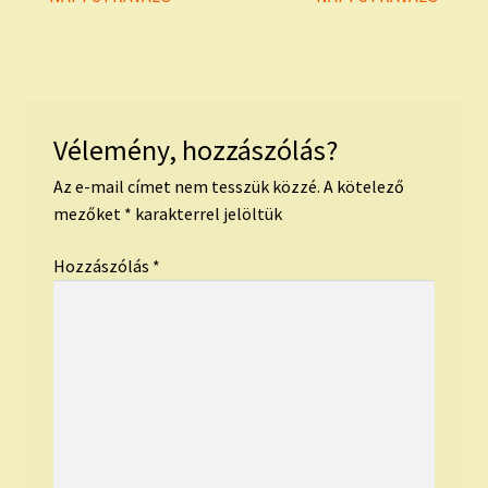
Bejegyzés
post:
post:
navigáció
Vélemény, hozzászólás?
Az e-mail címet nem tesszük közzé.
A kötelező
mezőket
*
karakterrel jelöltük
Hozzászólás
*