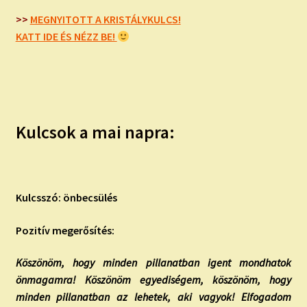
child
menu
>>
MEGNYITOTT A KRISTÁLYKULCS!
Expand
ISMERJ MEG!
KATT IDE ÉS NÉZZ BE!
child
menu
ÍRJ NEKEM!
IRATKOZZ FEL A VIDEÓ CSATORNÁNKRA!
Kulcsok a mai napra:
TAROT ELEMZÉS MEGRENDELÉSE LIMITÁLT!
AJÁNDÉKOKKAL!
Kulcsszó: önbecsülés
Pozitív megerősítés:
Köszönöm, hogy minden pillanatban igent mondhatok
önmagamra! Köszönöm egyediségem, köszönöm, hogy
minden pillanatban az lehetek, aki vagyok! Elfogadom