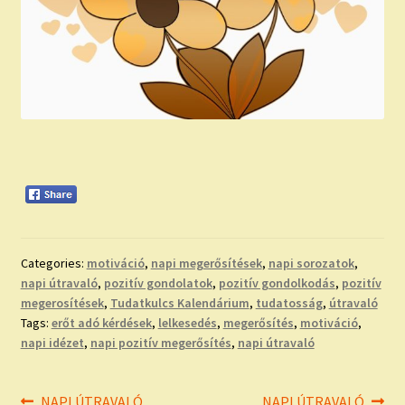
Categories:
motiváció
,
napi megerősítések
,
napi sorozatok
,
napi útravaló
,
pozitív gondolatok
,
pozitív gondolkodás
,
pozitív
megerosítések
,
Tudatkulcs Kalendárium
,
tudatosság
,
útravaló
Tags:
erőt adó kérdések
,
lelkesedés
,
megerősítés
,
motiváció
,
napi idézet
,
napi pozitív megerősítés
,
napi útravaló
Previous
Next
NAPI ÚTRAVALÓ
NAPI ÚTRAVALÓ