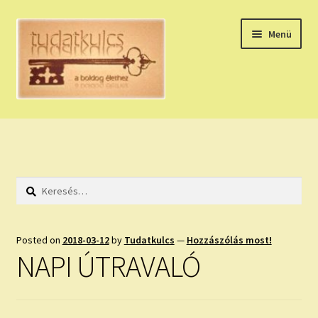
Ugrás
Kilépés
Menü
a
a
navigációhoz
tartalomba
Expand
HÚZZ EGY KÁRTYÁT!
child
menu
NAPI TAROT
Keresés:
HOLDNAPTÁR
HOLD TANÁCSOK
Posted on
2018-03-12
by
Tudatkulcs
—
Hozzászólás most!
NAPI ÚTRAVALÓ
NAPI ASZTROLÓGIA
Expand
KÉRJ EGY MEGERŐSÍTÉST!