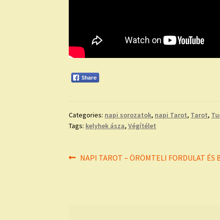
Categories:
napi sorozatok
,
napi Tarot
,
Tarot
,
Tu
Tags:
kelyhek ásza
,
Végítélet
Bejegyzés
Previous
NAPI TAROT – ÖRÖMTELI FORDULAT ÉS
post:
navigáció