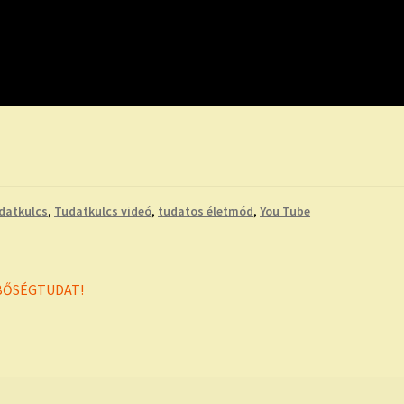
datkulcs
,
Tudatkulcs videó
,
tudatos életmód
,
You Tube
 BŐSÉGTUDAT!