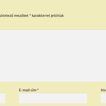
kötelező mezőket
*
karakterrel jelöltük
E-mail cím
*
Ho