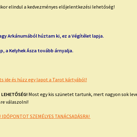
ikor elindul a kedvezményes előjelentkezési lehetőség!
agy Arkánumából húztam ki, ez a Végítélet lapja.
p, a Kelyhek Ásza tovább árnyalja.
ts ide és húzz egy lapot a Tarot kártyából!
I LEHETŐSÉG!
Most egy kis szünetet tartunk, mert nagyon sok lev
e válaszolni!
RJ IDŐPONTOT SZEMÉLYES TANÁCSADÁSRA!