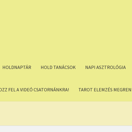
HOLDNAPTÁR
HOLD TANÁCSOK
NAPI ASZTROLÓGIA
OZZ FEL A VIDEÓ CSATORNÁNKRA!
TAROT ELEMZÉS MEGREND