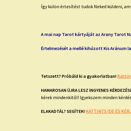
Így külön értesítést tudok Neked küldeni, am
A mai nap Tarot kártyáját az Arany Tarot N
Értelmezését a mellé kihúzott Kis Aránum la
Tetszett? Próbáld ki a gyakorlatban!
Kattin
HAMAROSAN ÚJRA LESZ INGYENES KÉRDEZÉS
kérek mindenkitől! Igyekszem minden kérdésr
ELAKADTÁL? SEGÍTEK!
KATTINTS IDE ÉS KÉ