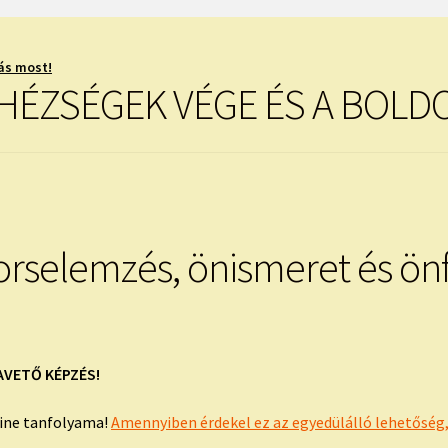
ás most!
EHÉZSÉGEK VÉGE ÉS A BOLD
orselemzés, önismeret és önf
AVETŐ KÉPZÉS!
line tanfolyama!
Amennyiben érdekel ez az egyedülálló lehetőség, 