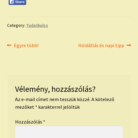
Category:
Tudatkulcs
Bejegyzés
Previous
Next
Egyre több!
Holdállás és napi tipp
post:
post:
navigáció
Vélemény, hozzászólás?
Az e-mail címet nem tesszük közzé.
A kötelező
mezőket
*
karakterrel jelöltük
Hozzászólás
*