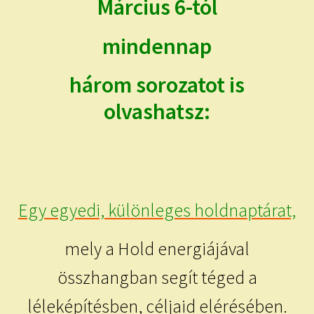
Március 6-tól
child
menu
Expand
ISMERJ MEG!
mindennap
child
menu
ÍRJ NEKEM!
három sorozatot is
IRATKOZZ FEL A VIDEÓ CSATORNÁNKRA!
olvashatsz:
TAROT ELEMZÉS MEGRENDELÉSE LIMITÁLT!
AJÁNDÉKOKKAL!
Egy egyedi, különleges holdnaptárat,
mely a Hold energiájával
összhangban segít téged a
léleképítésben, céljaid elérésében.