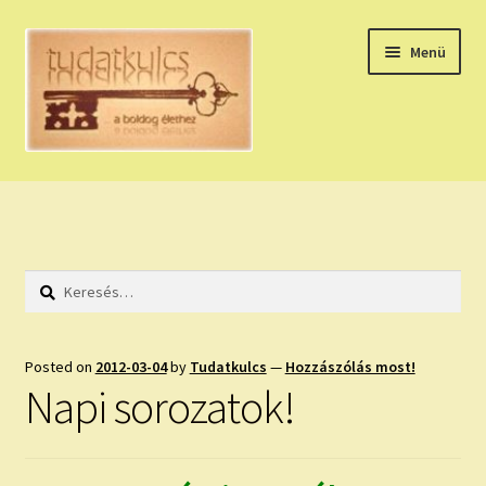
Ugrás
Kilépés
Menü
a
a
navigációhoz
tartalomba
Expand
HÚZZ EGY KÁRTYÁT!
child
menu
NAPI TAROT
Keresés:
HOLDNAPTÁR
HOLD TANÁCSOK
Posted on
2012-03-04
by
Tudatkulcs
—
Hozzászólás most!
Napi sorozatok!
NAPI ASZTROLÓGIA
Expand
KÉRJ EGY MEGERŐSÍTÉST!