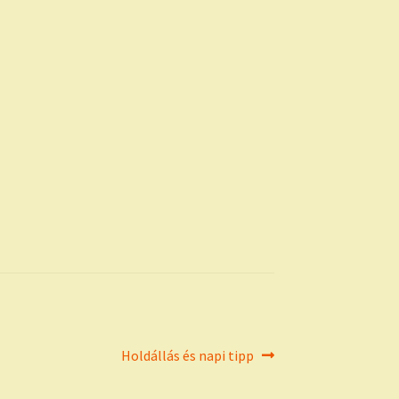
Next
Holdállás és napi tipp
post: