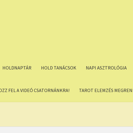
HOLDNAPTÁR
HOLD TANÁCSOK
NAPI ASZTROLÓGIA
OZZ FEL A VIDEÓ CSATORNÁNKRA!
TAROT ELEMZÉS MEGREND