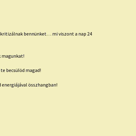
kritizálnak bennünket… mi viszont a nap 24
uk magunkat!
e te becsülöd magad!
d energiájával összhangban!