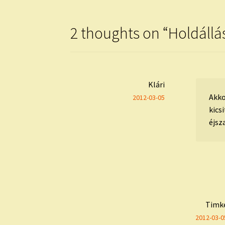
2 thoughts on “
Holdállás
Klári
Akko
2012-03-05
kics
éjsz
Timk
2012-03-0