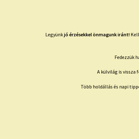
Legyünk
jó érzésekkel önmagunk iránt!
Kell
Fedezzük há
A külvilág is vissz
Több holdállás és napi tip