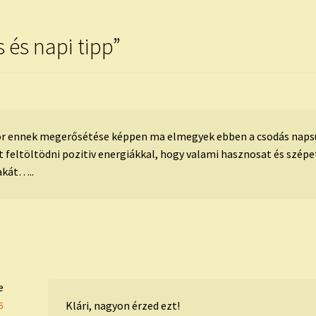
 és napi tipp
”
r ennek megerősétése képpen ma elmegyek ebben a csodás napsüt
it feltöltödni pozitiv energiákkal, hogy valami hasznosat és szé
akát…..
e
Klári, nagyon érzed ezt!
5