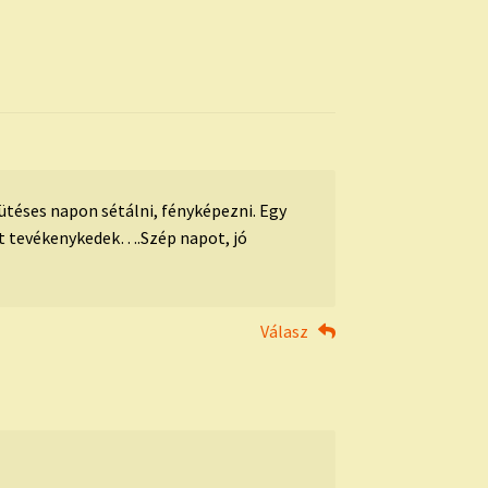
éses napon sétálni, fényképezni. Egy
pet tevékenykedek….Szép napot, jó
Válasz