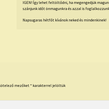
IGEN! Így lehet feltöltődni, ha megengedjük magun
szánjunk időt önmagunkra és azzal is foglalkozzunk
Napsugaras hétfőt kívánok neked és mindenkinek!
kötelező mezőket
*
karakterrel jelöltük