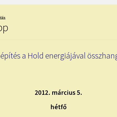
ólás
ipp
építés a Hold energiájával összha
2012. március 5.
hétfő