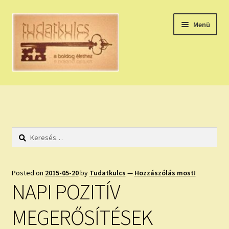
Ugrás
Kilépés
Menü
a
a
navigációhoz
tartalomba
Expand
HÚZZ EGY KÁRTYÁT!
child
menu
NAPI TAROT
Keresés:
HOLDNAPTÁR
HOLD TANÁCSOK
Posted on
2015-05-20
by
Tudatkulcs
—
Hozzászólás most!
NAPI POZITÍV
NAPI ASZTROLÓGIA
MEGERŐSÍTÉSEK
Expand
KÉRJ EGY MEGERŐSÍTÉST!