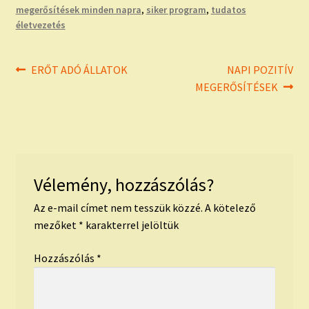
megerősítések minden napra
,
siker program
,
tudatos
életvezetés
Bejegyzés
Previous
Next
ERŐT ADÓ ÁLLATOK
NAPI POZITÍV
post:
post:
MEGERŐSÍTÉSEK
navigáció
Vélemény, hozzászólás?
Az e-mail címet nem tesszük közzé.
A kötelező
mezőket
*
karakterrel jelöltük
Hozzászólás
*