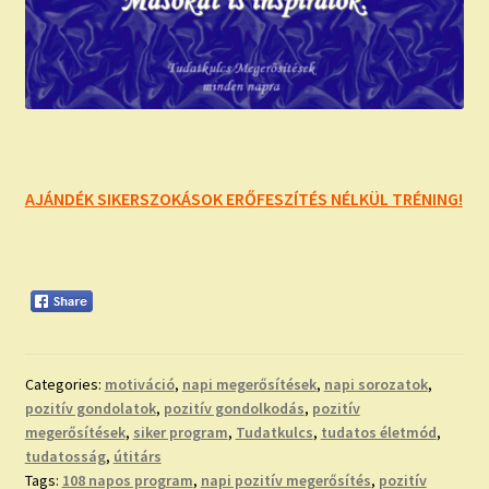
AJÁNDÉK SIKERSZOKÁSOK ERŐFESZÍTÉS NÉLKÜL TRÉNING!
Categories:
motiváció
,
napi megerősítések
,
napi sorozatok
,
pozitív gondolatok
,
pozitív gondolkodás
,
pozitív
megerősítések
,
siker program
,
Tudatkulcs
,
tudatos életmód
,
tudatosság
,
útitárs
Tags:
108 napos program
,
napi pozitív megerősítés
,
pozitív