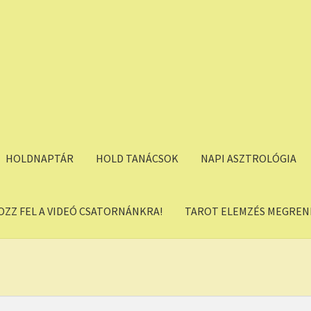
HOLDNAPTÁR
HOLD TANÁCSOK
NAPI ASZTROLÓGIA
OZZ FEL A VIDEÓ CSATORNÁNKRA!
TAROT ELEMZÉS MEGREND