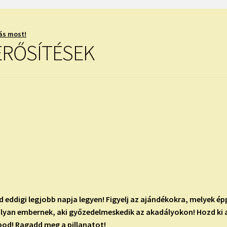
ás most!
ERŐSÍTÉSEK
d eddigi legjobb napja legyen! Figyelj az ajándékokra, melyek 
lyan embernek, aki győzedelmeskedik az akadályokon! Hozd ki a
apod! Ragadd meg a pillanatot!