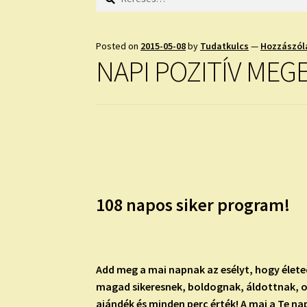
Posted on
2015-05-08
by
Tudatkulcs
—
Hozzászól
NAPI POZITÍV MEG
108 napos siker program!
Add meg a mai napnak az esélyt, hogy élete
magad sikeresnek, boldognak, áldottnak, o
ajándék és minden perc érték! A mai a Te n