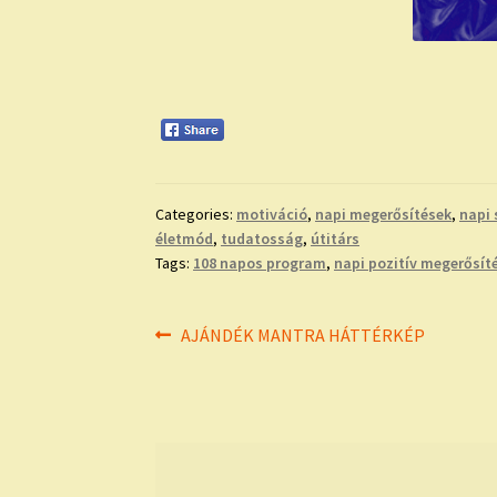
Categories:
motiváció
,
napi megerősítések
,
napi 
életmód
,
tudatosság
,
útitárs
Tags:
108 napos program
,
napi pozitív megerősít
Bejegyzés
Previous
AJÁNDÉK MANTRA HÁTTÉRKÉP
post:
navigáció