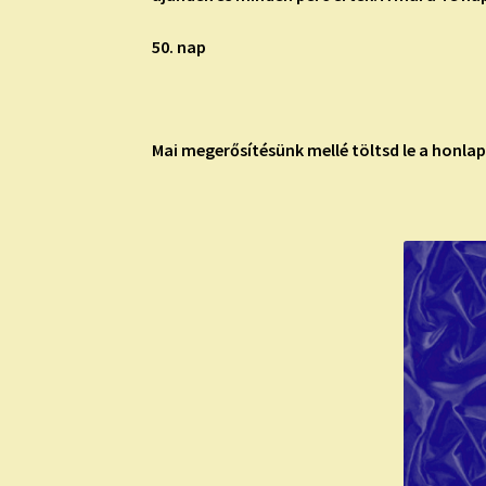
50. nap
Mai megerősítésünk mellé töltsd le a honla