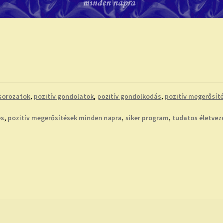
sorozatok
,
pozitív gondolatok
,
pozitív gondolkodás
,
pozitív megerősít
és
,
pozitív megerősítések minden napra
,
siker program
,
tudatos életvez