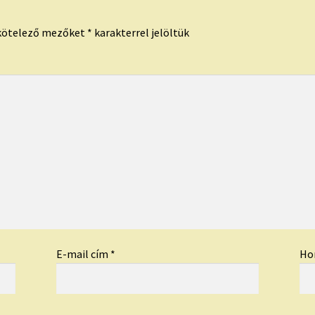
kötelező mezőket
*
karakterrel jelöltük
E-mail cím
*
Ho