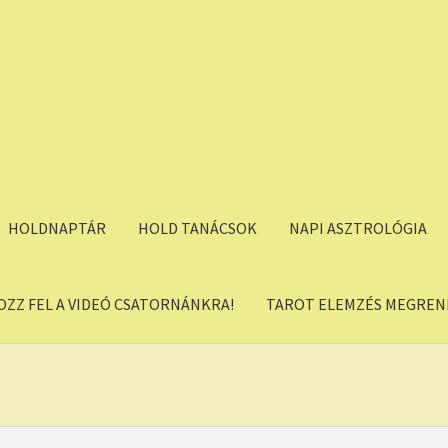
HOLDNAPTÁR
HOLD TANÁCSOK
NAPI ASZTROLÓGIA
OZZ FEL A VIDEÓ CSATORNÁNKRA!
TAROT ELEMZÉS MEGREND