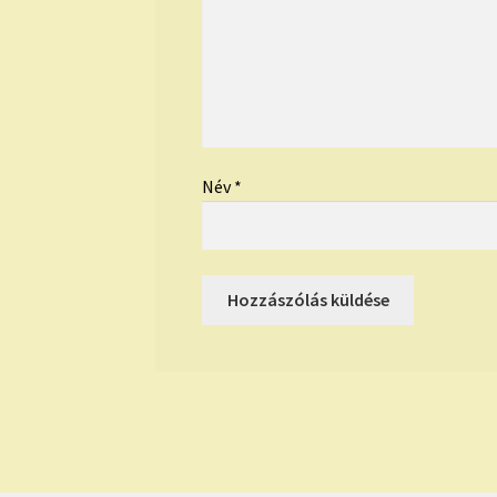
Név
*