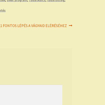
ések
,
siker program
,
Tudatkulcs
,
tudatosság
,
etés
Next
11 FONTOS LÉPÉS A VÁGYAID ELÉRÉSÉHEZ
ost: