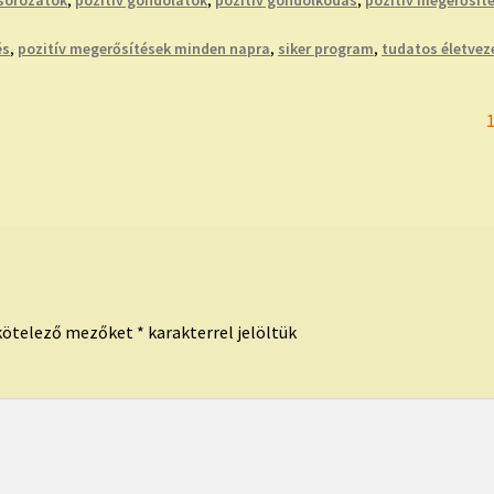
sorozatok
,
pozitív gondolatok
,
pozitív gondolkodás
,
pozitív megerősít
és
,
pozitív megerősítések minden napra
,
siker program
,
tudatos életvez
p
kötelező mezőket
*
karakterrel jelöltük