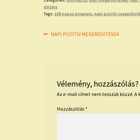
Categories:
motiváció
,
napi megerősítések
,
napi 
útitárs
Tags:
108 napos program
,
napi pozitív megerősít
Bejegyzés
Previous
NAPI POZITÍV MEGERŐSÍTÉSEK
post:
navigáció
Vélemény, hozzászólás?
Az e-mail címet nem tesszük közzé.
A 
Hozzászólás
*