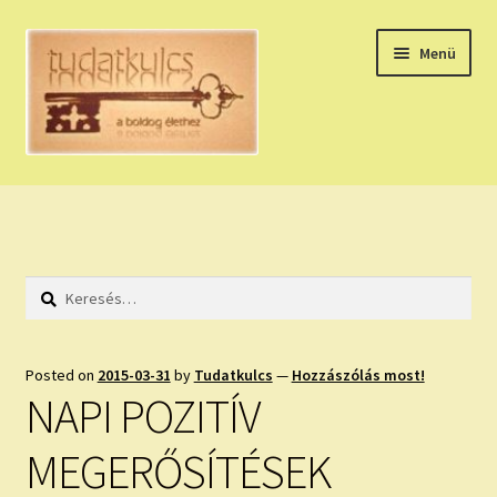
Ugrás
Kilépés
Menü
a
a
navigációhoz
tartalomba
Expand
HÚZZ EGY KÁRTYÁT!
child
menu
NAPI TAROT
Keresés:
HOLDNAPTÁR
HOLD TANÁCSOK
Posted on
2015-03-31
by
Tudatkulcs
—
Hozzászólás most!
NAPI POZITÍV
NAPI ASZTROLÓGIA
MEGERŐSÍTÉSEK
Expand
KÉRJ EGY MEGERŐSÍTÉST!