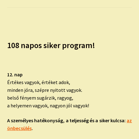
child
menu
Expand
ISMERJ MEG!
child
menu
ÍRJ NEKEM!
108 napos siker program!
IRATKOZZ FEL A VIDEÓ CSATORNÁNKRA!
TAROT ELEMZÉS MEGRENDELÉSE LIMITÁLT!
AJÁNDÉKOKKAL!
12. nap
Értékes vagyok, értéket adok,
minden jóra, szépre nyitott vagyok.
belső fényem sugárzik, ragyog,
a helyemen vagyok, nagyon jól vagyok!
A személyes hatékonyság, a teljesség és a siker kulcsa:
az
önbecsülés
.