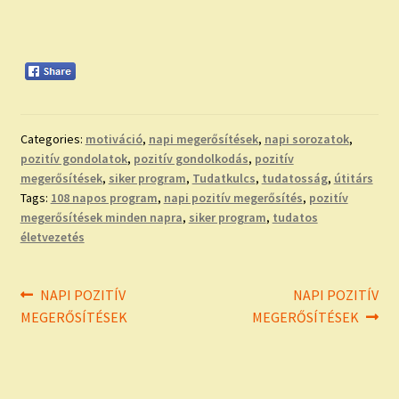
Categories:
motiváció
,
napi megerősítések
,
napi sorozatok
,
pozitív gondolatok
,
pozitív gondolkodás
,
pozitív
megerősítések
,
siker program
,
Tudatkulcs
,
tudatosság
,
útitárs
Tags:
108 napos program
,
napi pozitív megerősítés
,
pozitív
megerősítések minden napra
,
siker program
,
tudatos
életvezetés
Bejegyzés
Previous
Next
NAPI POZITÍV
NAPI POZITÍV
post:
post:
MEGERŐSÍTÉSEK
MEGERŐSÍTÉSEK
navigáció