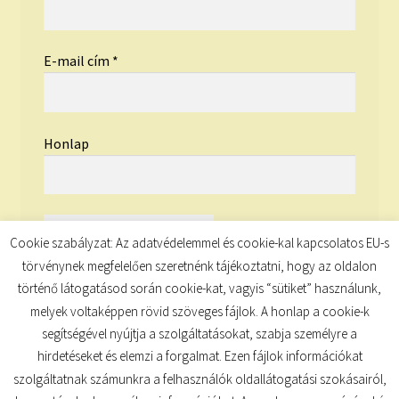
E-mail cím
*
Honlap
Cookie szabályzat: Az adatvédelemmel és cookie-kal kapcsolatos EU-s
törvénynek megfelelően szeretnénk tájékoztatni, hogy az oldalon
történő látogatásod során cookie-kat, vagyis “sütiket” használunk,
melyek voltaképpen rövid szöveges fájlok. A honlap a cookie-k
segítségével nyújtja a szolgáltatásokat, szabja személyre a
hirdetéseket és elemzi a forgalmat. Ezen fájlok információkat
szolgáltatnak számunkra a felhasználók oldallátogatási szokásairól,