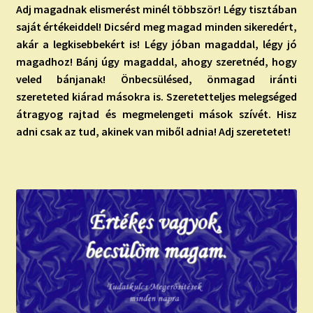
Adj magadnak elismerést minél többször! Légy tisztában
saját értékeiddel! Dicsérd meg magad minden sikeredért,
akár a legkisebbekért is! Légy jóban magaddal, légy jó
magadhoz! Bánj úgy magaddal, ahogy szeretnéd, hogy
veled bánjanak! Önbecsülésed, önmagad iránti
szereteted kiárad másokra is. Szeretetteljes melegséged
átragyog rajtad és megmelengeti mások szívét. Hisz
adni csak az tud, akinek van miből adnia! Adj szeretetet!