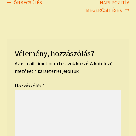
Bejegyzés
Previous
Next
ÖNBECSÜLÉS
NAPI POZITÍV
post:
post:
MEGERŐSÍTÉSEK
navigáció
Vélemény, hozzászólás?
Az e-mail címet nem tesszük közzé.
A kötelező
mezőket
*
karakterrel jelöltük
Hozzászólás
*