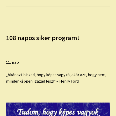
child
menu
Expand
ISMERJ MEG!
child
menu
ÍRJ NEKEM!
108 napos siker program!
IRATKOZZ FEL A VIDEÓ CSATORNÁNKRA!
TAROT ELEMZÉS MEGRENDELÉSE LIMITÁLT!
AJÁNDÉKOKKAL!
11. nap
„Akár azt hiszed, hogy képes vagy rá, akár azt, hogy nem,
mindenképpen igazad lesz!” – Henry Ford