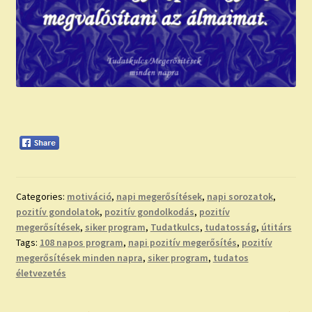
Categories:
motiváció
,
napi megerősítések
,
napi sorozatok
,
pozitív gondolatok
,
pozitív gondolkodás
,
pozitív
megerősítések
,
siker program
,
Tudatkulcs
,
tudatosság
,
útitárs
Tags:
108 napos program
,
napi pozitív megerősítés
,
pozitív
megerősítések minden napra
,
siker program
,
tudatos
életvezetés