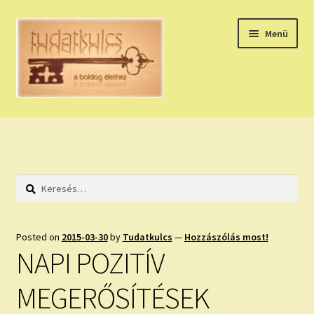
Ugrás
Kilépés
Menü
a
a
navigációhoz
tartalomba
Expand
HÚZZ EGY KÁRTYÁT!
child
menu
NAPI TAROT
Keresés:
HOLDNAPTÁR
HOLD TANÁCSOK
Posted on
2015-03-30
by
Tudatkulcs
—
Hozzászólás most!
NAPI POZITÍV
NAPI ASZTROLÓGIA
MEGERŐSÍTÉSEK
Expand
KÉRJ EGY MEGERŐSÍTÉST!