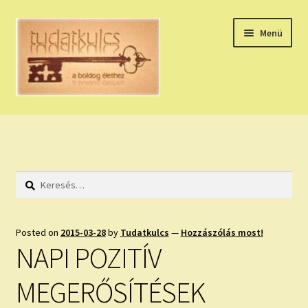
Ugrás
Kilépés
Menü
a
a
navigációhoz
tartalomba
Expand
HÚZZ EGY KÁRTYÁT!
child
menu
NAPI TAROT
Keresés:
HOLDNAPTÁR
HOLD TANÁCSOK
Posted on
2015-03-28
by
Tudatkulcs
—
Hozzászólás most!
NAPI POZITÍV
NAPI ASZTROLÓGIA
MEGERŐSÍTÉSEK
Expand
KÉRJ EGY MEGERŐSÍTÉST!