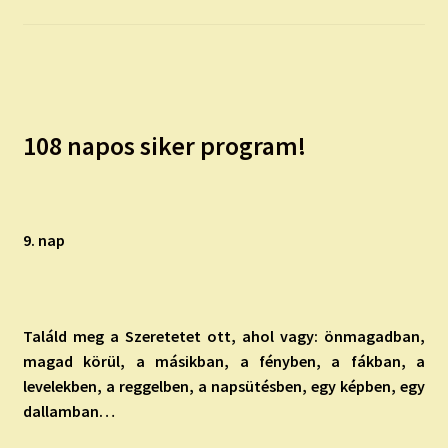
child
menu
Expand
ISMERJ MEG!
child
menu
ÍRJ NEKEM!
108 napos siker program!
IRATKOZZ FEL A VIDEÓ CSATORNÁNKRA!
TAROT ELEMZÉS MEGRENDELÉSE LIMITÁLT!
AJÁNDÉKOKKAL!
9. nap
Találd meg a Szeretetet ott, ahol vagy: önmagadban,
magad körül, a másikban, a fényben, a fákban, a
levelekben, a reggelben, a napsütésben, egy képben, egy
dallamban…