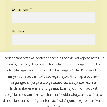
E-mail cím
*
Honlap
Cookie szabályzat: Az adatvédelemmel és cookie-kal kapcsolatos EU-s
törvénynek megfelelően szeretnénk tájékoztatni, hogy az oldalon
történő látogatásod során cookie-kat, vagyis “sütiket” használunk,
melyek voltaképpen rövid szöveges fájlok. A honlap a cookie-k
segítségével nyújtja a szolgáltatásokat, szabja személyre a
hirdetéseket és elemzi a forgalmat. Ezen fájlok információkat
szolgáltatnak számunkra a felhasználók oldallátogatási szokásairól,
de nem tárolnak személyes információkat. A gomb megnyomásával és
© TUDATKULCS 2026
azután a