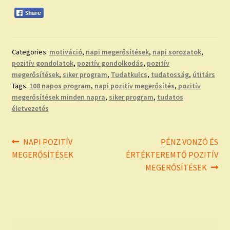
Categories:
motiváció
,
napi megerősítések
,
napi sorozatok
,
pozitív gondolatok
,
pozitív gondolkodás
,
pozitív
megerősítések
,
siker program
,
Tudatkulcs
,
tudatosság
,
útitárs
Tags:
108 napos program
,
napi pozitív megerősítés
,
pozitív
megerősítések minden napra
,
siker program
,
tudatos
életvezetés
Bejegyzés
Previous
Next
NAPI POZITÍV
PÉNZ VONZÓ ÉS
post:
post:
MEGERŐSÍTÉSEK
ÉRTÉKTEREMTŐ POZITÍV
navigáció
MEGERŐSÍTÉSEK