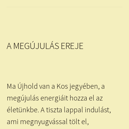
child
menu
Expand
ISMERJ MEG!
child
menu
ÍRJ NEKEM!
IRATKOZZ FEL A VIDEÓ CSATORNÁNKRA!
A MEGÚJULÁS EREJE
TAROT ELEMZÉS MEGRENDELÉSE LIMITÁLT!
AJÁNDÉKOKKAL!
Ma Újhold van a Kos jegyében, a
megújulás energiáit hozza el az
életünkbe. A tiszta lappal indulást,
ami megnyugvással tölt el,