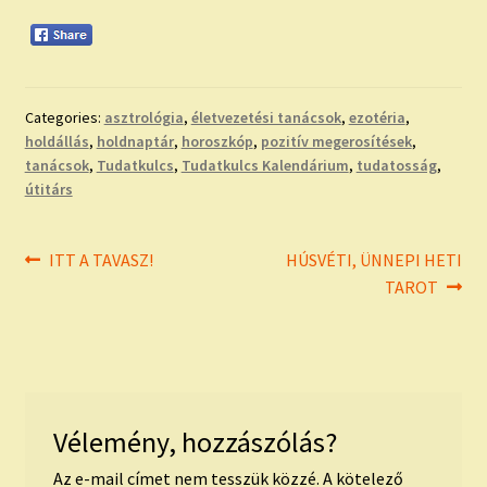
Categories:
asztrológia
,
életvezetési tanácsok
,
ezotéria
,
holdállás
,
holdnaptár
,
horoszkóp
,
pozitív megerosítések
,
tanácsok
,
Tudatkulcs
,
Tudatkulcs Kalendárium
,
tudatosság
,
útitárs
Bejegyzés
Previous
Next
ITT A TAVASZ!
HÚSVÉTI, ÜNNEPI HETI
post:
post:
TAROT
navigáció
Vélemény, hozzászólás?
Az e-mail címet nem tesszük közzé.
A kötelező