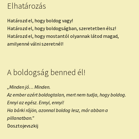
Elhatározás
Határozd el, hogy boldog vagy!
Határozd el, hogy boldogságban, szeretetben élsz!
Határozd el, hogy mostantól olyannak látod magad,
amilyenné válni szeretnél!
A boldogság benned él!
„Minden jó… Minden.
Az ember azért boldogtalan, mert nem tudja, hogy boldog.
Ennyi az egész. Ennyi, ennyi!
Ha bárki rájön, azonnal boldog lesz, már abban a
pillanatban.”
Dosztojevszkij