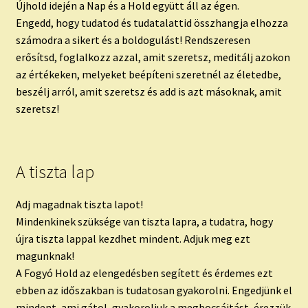
Újhold idején a Nap és a Hold együtt áll az égen.
Engedd, hogy tudatod és tudatalattid összhangja elhozza
számodra a sikert és a boldogulást! Rendszeresen
erősítsd, foglalkozz azzal, amit szeretsz, meditálj azokon
az értékeken, melyeket beépíteni szeretnél az életedbe,
beszélj arról, amit szeretsz és add is azt másoknak, amit
szeretsz!
A tiszta lap
Adj magadnak tiszta lapot!
Mindenkinek szüksége van tiszta lapra, a tudatra, hogy
újra tiszta lappal kezdhet mindent. Adjuk meg ezt
magunknak!
A Fogyó Hold az elengedésben segített és érdemes ezt
ebben az időszakban is tudatosan gyakorolni. Engedjünk el
mindent, ami gátol, gyakoroljuk a megbocsájtást, érezzük