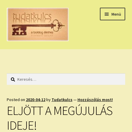
Ugrás
Kilépés
Menü
a
a
navigációhoz
tartalomba
Expand
HÚZZ EGY KÁRTYÁT!
child
menu
NAPI TAROT
Keresés:
HOLDNAPTÁR
HOLD TANÁCSOK
Posted on
2020-04-12
by
Tudatkulcs
—
Hozzászólás most!
ELJÖTT A MEGÚJULÁS
NAPI ASZTROLÓGIA
IDEJE!
Expand
KÉRJ EGY MEGERŐSÍTÉST!