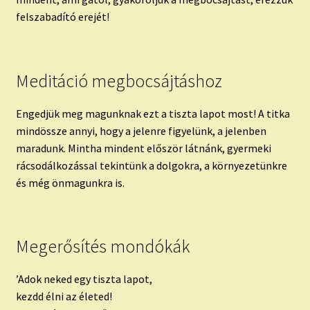
felszabadító erejét!
Meditáció megbocsájtáshoz
Engedjük meg magunknak ezt a tiszta lapot most! A titka
mindössze annyi, hogy a jelenre figyelünk, a jelenben
maradunk. Mintha mindent először látnánk, gyermeki
rácsodálkozással tekintünk a dolgokra, a környezetünkre
és még önmagunkra is.
Megerősítés mondókák
’Adok neked egy tiszta lapot,
kezdd élni az életed!