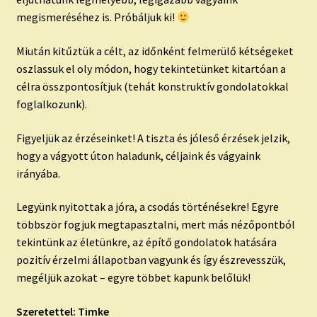
megismeréséhez is. Próbáljuk ki!
Miután kitűztük a célt, az időnként felmerülő kétségeket
oszlassuk el oly módon, hogy tekintetünket kitartóan a
célra összpontosítjuk (tehát konstruktív gondolatokkal
foglalkozunk).
Figyeljük az érzéseinket! A tiszta és jóleső érzések jelzik,
hogy a vágyott úton haladunk, céljaink és vágyaink
irányába.
Legyünk nyitottak a jóra, a csodás történésekre! Egyre
többször fogjuk megtapasztalni, mert más nézőpontból
tekintünk az életünkre, az építő gondolatok hatására
pozitív érzelmi állapotban vagyunk és így észrevesszük,
megéljük azokat – egyre többet kapunk belőlük!
Szeretettel: Timke