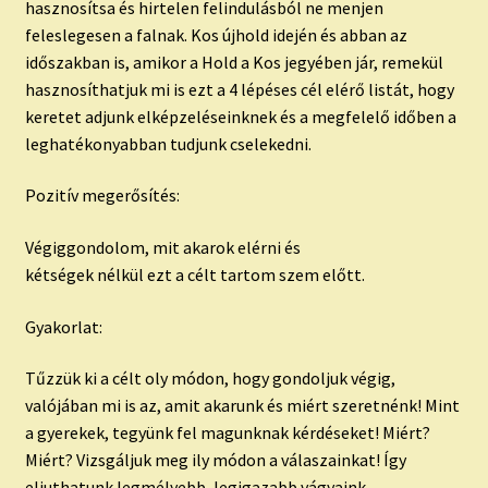
hasznosítsa és hirtelen felindulásból ne menjen
feleslegesen a falnak. Kos újhold idején és abban az
időszakban is, amikor a Hold a Kos jegyében jár, remekül
hasznosíthatjuk mi is ezt a 4 lépéses cél elérő listát, hogy
keretet adjunk elképzeléseinknek és a megfelelő időben a
leghatékonyabban tudjunk cselekedni.
Pozitív megerősítés:
Végiggondolom, mit akarok elérni és
kétségek nélkül ezt a célt tartom szem előtt.
Gyakorlat:
Tűzzük ki a célt oly módon, hogy gondoljuk végig,
valójában mi is az, amit akarunk és miért szeretnénk! Mint
a gyerekek, tegyünk fel magunknak kérdéseket! Miért?
Miért? Vizsgáljuk meg ily módon a válaszainkat! Így
eljuthatunk legmélyebb, legigazabb vágyaink