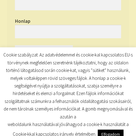
Honlap
Cookie szabályzat: Az adatvédelemmel és cookie-kal kapcsolatos EU-s
törvénynek megfelelően szeretnénk tájékoztatni, hogy az oldalon
történő látogatásod során cookie-kat, vagyis “sütiket” használunk,
melyek voltaképpen rövid szöveges fájlok. A honlap a cookie-k
segítségével nyújtja a szolgáltatásokat, szabja személyre a
hirdetéseket és elemzi a forgalmat. Ezen fájlok információkat
szolgáltatnak számunkra a felhasználók oldallátogatási szokásairól,
de nem tárolnak személyes információkat. A gomb megnyomásával és
© TUDATKULCS 2026
azután a
Built with Storefront
.
weboldalunk használatával jóváhagyod a cookie-k használatát a
Cookie-kkal kapcsolatos irányelv értelmében.
Elfogadom