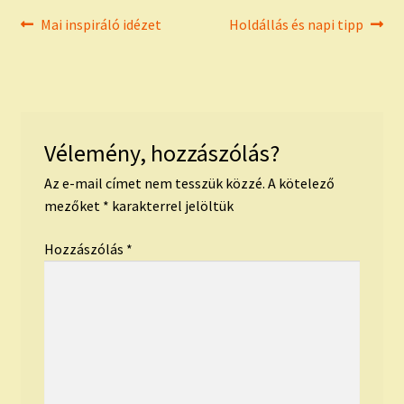
Bejegyzés
Previous
Next
Mai inspiráló idézet
Holdállás és napi tipp
post:
post:
navigáció
Vélemény, hozzászólás?
Az e-mail címet nem tesszük közzé.
A kötelező
mezőket
*
karakterrel jelöltük
Hozzászólás
*