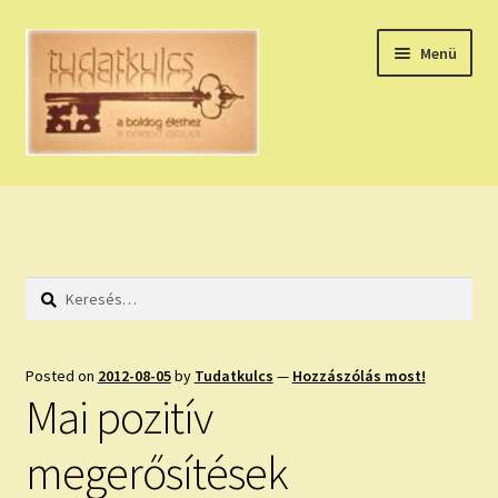
Ugrás
Kilépés
Menü
a
a
navigációhoz
tartalomba
Expand
HÚZZ EGY KÁRTYÁT!
child
menu
NAPI TAROT
Keresés:
HOLDNAPTÁR
HOLD TANÁCSOK
Posted on
2012-08-05
by
Tudatkulcs
—
Hozzászólás most!
Mai pozitív
NAPI ASZTROLÓGIA
megerősítések
Expand
KÉRJ EGY MEGERŐSÍTÉST!