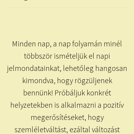
child
menu
Expand
ISMERJ MEG!
child
menu
ÍRJ NEKEM!
Minden nap, a nap folyamán minél
IRATKOZZ FEL A VIDEÓ CSATORNÁNKRA!
többször ismételjük el napi
TAROT ELEMZÉS MEGRENDELÉSE LIMITÁLT!
AJÁNDÉKOKKAL!
jelmondatainkat, lehetőleg hangosan
kimondva, hogy rögzüljenek
bennünk! Próbáljuk konkrét
helyzetekben is alkalmazni a pozitív
megerősítéseket, hogy
szemléletváltást, ezáltal változást