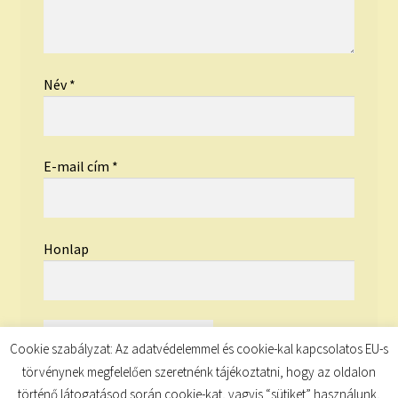
Név
*
E-mail cím
*
Honlap
Cookie szabályzat: Az adatvédelemmel és cookie-kal kapcsolatos EU-s
törvénynek megfelelően szeretnénk tájékoztatni, hogy az oldalon
történő látogatásod során cookie-kat, vagyis “sütiket” használunk,