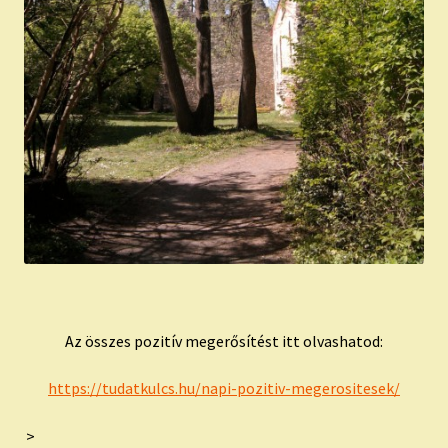
Az összes pozitív megerősítést itt olvashatod:
https://tudatkulcs.hu/napi-pozitiv-megerositesek/
>