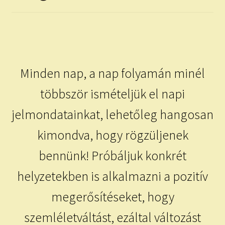
child
menu
Expand
ISMERJ MEG!
child
menu
ÍRJ NEKEM!
Minden nap, a nap folyamán minél
IRATKOZZ FEL A VIDEÓ CSATORNÁNKRA!
többször ismételjük el napi
TAROT ELEMZÉS MEGRENDELÉSE LIMITÁLT!
AJÁNDÉKOKKAL!
jelmondatainkat, lehetőleg hangosan
kimondva, hogy rögzüljenek
bennünk! Próbáljuk konkrét
helyzetekben is alkalmazni a pozitív
megerősítéseket, hogy
szemléletváltást, ezáltal változást