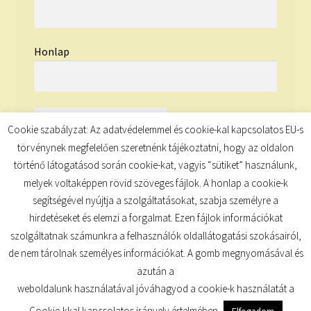
Honlap
Cookie szabályzat: Az adatvédelemmel és cookie-kal kapcsolatos EU-s
törvénynek megfelelően szeretnénk tájékoztatni, hogy az oldalon
történő látogatásod során cookie-kat, vagyis “sütiket” használunk,
melyek voltaképpen rövid szöveges fájlok. A honlap a cookie-k
segítségével nyújtja a szolgáltatásokat, szabja személyre a
hirdetéseket és elemzi a forgalmat. Ezen fájlok információkat
szolgáltatnak számunkra a felhasználók oldallátogatási szokásairól,
de nem tárolnak személyes információkat. A gomb megnyomásával és
© TUDATKULCS 2026
azután a
Built with Storefront
.
weboldalunk használatával jóváhagyod a cookie-k használatát a
Cookie-kkal kapcsolatos irányelv értelmében.