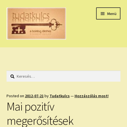
Ugrás
Kilépés
Menü
a
a
navigációhoz
tartalomba
Expand
HÚZZ EGY KÁRTYÁT!
child
menu
NAPI TAROT
Keresés:
HOLDNAPTÁR
HOLD TANÁCSOK
Posted on
2012-07-21
by
Tudatkulcs
—
Hozzászólás most!
Mai pozitív
NAPI ASZTROLÓGIA
megerősítések
Expand
KÉRJ EGY MEGERŐSÍTÉST!