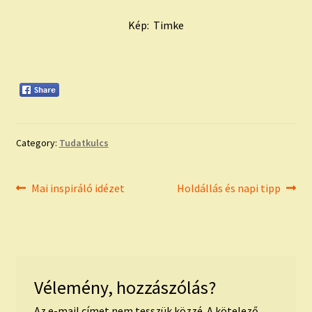
Kép: Timke
Category:
Tudatkulcs
Bejegyzés
Previous
Next
Mai inspiráló idézet
Holdállás és napi tipp
post:
post:
navigáció
Vélemény, hozzászólás?
Az e-mail címet nem tesszük közzé.
A kötelező