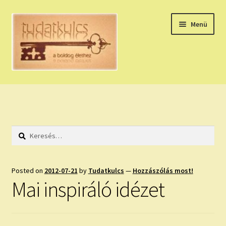
Ugrás
Kilépés
Menü
a
a
navigációhoz
tartalomba
Expand
HÚZZ EGY KÁRTYÁT!
child
menu
NAPI TAROT
Keresés:
HOLDNAPTÁR
HOLD TANÁCSOK
Posted on
2012-07-21
by
Tudatkulcs
—
Hozzászólás most!
Mai inspiráló idézet
NAPI ASZTROLÓGIA
Expand
KÉRJ EGY MEGERŐSÍTÉST!