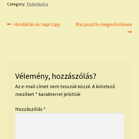
Category:
Tudatkulcs
Bejegyzés
Previous
Next
Holdállás és napi tipp
Mai pozitív megerősítések
post:
post:
navigáció
Vélemény, hozzászólás?
Az e-mail címet nem tesszük közzé.
A kötelező
mezőket
*
karakterrel jelöltük
Hozzászólás
*