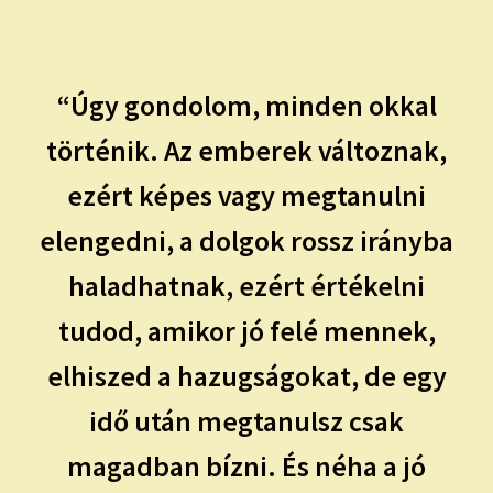
child
menu
Expand
ISMERJ MEG!
child
menu
ÍRJ NEKEM!
“Úgy gondolom, minden okkal
történik. Az emberek változnak,
IRATKOZZ FEL A VIDEÓ CSATORNÁNKRA!
ezért képes vagy megtanulni
TAROT ELEMZÉS MEGRENDELÉSE LIMITÁLT!
elengedni, a dolgok rossz irányba
AJÁNDÉKOKKAL!
haladhatnak, ezért értékelni
tudod, amikor jó felé mennek,
elhiszed a hazugságokat, de egy
idő után megtanulsz csak
magadban bízni. És néha a jó