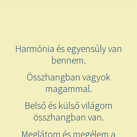
child
menu
Expand
ISMERJ MEG!
child
menu
ÍRJ NEKEM!
IRATKOZZ FEL A VIDEÓ CSATORNÁNKRA!
Harmónia és egyensúly van
bennem.
TAROT ELEMZÉS MEGRENDELÉSE LIMITÁLT!
AJÁNDÉKOKKAL!
Összhangban vagyok
magammal.
Belső és külső világom
összhangban van.
Meglátom és megélem a