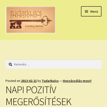
Ugrás
Kilépés
Menü
a
a
navigációhoz
tartalomba
Expand
HÚZZ EGY KÁRTYÁT!
child
menu
NAPI TAROT
Keresés:
HOLDNAPTÁR
HOLD TANÁCSOK
Posted on
2013-02-21
by
Tudatkulcs
—
Hozzászólás most!
NAPI POZITÍV
NAPI ASZTROLÓGIA
MEGERŐSÍTÉSEK
Expand
KÉRJ EGY MEGERŐSÍTÉST!