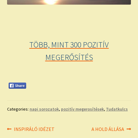
TÖBB, MINT 300 POZITÍV
MEGERŐSÍTÉS
Categories:
napi sorozatok
,
pozitív megerosítések
,
Tudatkulcs
Bejegyzés
Previous
Next
INSPIRÁLÓ IDÉZET
A HOLD ÁLLÁSA
post:
post: