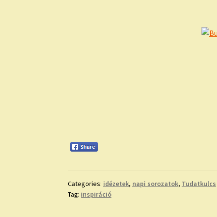
Categories:
idézetek
,
napi sorozatok
,
Tudatkulcs
Tag:
inspiráció