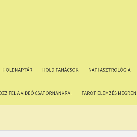
HOLDNAPTÁR
HOLD TANÁCSOK
NAPI ASZTROLÓGIA
OZZ FEL A VIDEÓ CSATORNÁNKRA!
TAROT ELEMZÉS MEGREND