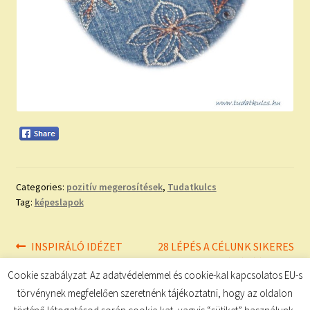
Categories:
pozitív megerosítések
,
Tudatkulcs
Tag:
képeslapok
Bejegyzés
Previous
Next
INSPIRÁLÓ IDÉZET
28 LÉPÉS A CÉLUNK SIKERES
post:
post:
ELÉRÉSÉÉRT!
navigáció
Cookie szabályzat: Az adatvédelemmel és cookie-kal kapcsolatos EU-s
törvénynek megfelelően szeretnénk tájékoztatni, hogy az oldalon